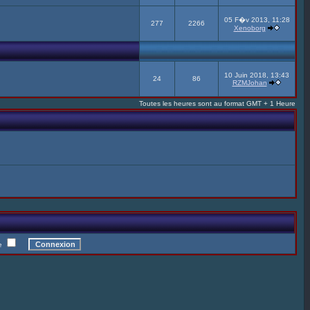
05 F�v 2013, 11:28
277
2266
Xenoborg
10 Juin 2018, 13:43
24
86
RZMJohan
Toutes les heures sont au format GMT + 1 Heure
te