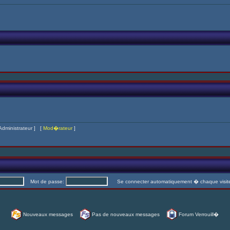
Administrateur
] [
Mod�rateur
]
Mot de passe:
Se connecter automatiquement � chaque visi
Nouveaux messages
Pas de nouveaux messages
Forum Verrouill�