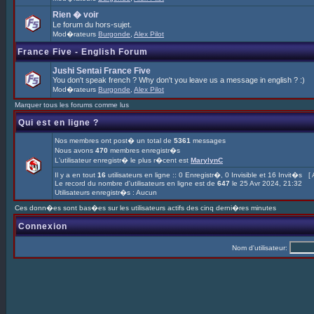
Rien � voir
Le forum du hors-sujet.
Mod�rateurs
Burgonde
,
Alex Pilot
France Five - English Forum
Jushi Sentai France Five
You don't speak french ? Why don't you leave us a message in english ? :)
Mod�rateurs
Burgonde
,
Alex Pilot
Marquer tous les forums comme lus
Qui est en ligne ?
Nos membres ont post� un total de
5361
messages
Nous avons
470
membres enregistr�s
L'utilisateur enregistr� le plus r�cent est
MarylynC
Il y a en tout
16
utilisateurs en ligne :: 0 Enregistr�, 0 Invisible et 16 Invit�s [
Le record du nombre d'utilisateurs en ligne est de
647
le 25 Avr 2024, 21:32
Utilisateurs enregistr�s : Aucun
Ces donn�es sont bas�es sur les utilisateurs actifs des cinq derni�res minutes
Connexion
Nom d'utilisateur: