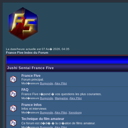
La date/heure actuelle est 07 Ao� 2026, 04:35
France Five Index du Forum
Jushi Sentai France Five
France Five
Forum principal.
Mod�rateurs
Burgonde
,
Alex Pilot
FAQ
France Five r�pond � vos questions les plus courantes.
Mod�rateurs
Burgonde
,
Margarine
,
Alex Pilot
France Infos
Infos et interviews
Mod�rateurs
Burgonde
,
Alex Pilot
,
Xenoborg
Technique du film amateur
Ce forum est d�di� � la cr�ation de films amateur.
Mod�rateurs
Burgonde
,
Alex Pilot