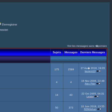
S'enregistrer
nexion
Voir les messages sans r�ponses
Sujets
Messages
Derniers Messages
27 Ao� 2018, 19:05
175
2589
laurent10
16 Nov 2006, 22:48
4
4
Alex Pilot
22 Oct 2005, 04:31
14
43
Lester
10 Juin 2018, 13:55
50
373
RZMJohan