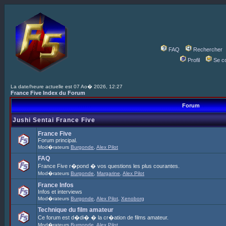
FAQ
Rechercher
Profil
Se c
La date/heure actuelle est 07 Ao� 2026, 12:27
France Five Index du Forum
Forum
Jushi Sentai France Five
France Five
Forum principal.
Mod�rateurs
Burgonde
,
Alex Pilot
FAQ
France Five r�pond � vos questions les plus courantes.
Mod�rateurs
Burgonde
,
Margarine
,
Alex Pilot
France Infos
Infos et interviews
Mod�rateurs
Burgonde
,
Alex Pilot
,
Xenoborg
Technique du film amateur
Ce forum est d�di� � la cr�ation de films amateur.
Mod�rateurs
Burgonde
,
Alex Pilot