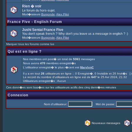
Rien � voir
Le forum du hors-sujet.
Mod�rateurs
Burgonde
,
Alex Pilot
France Five - English Forum
Jushi Sentai France Five
You don't speak french ? Why don't you leave us a message in english ? :)
Mod�rateurs
Burgonde
,
Alex Pilot
Marquer tous les forums comme lus
Qui est en ligne ?
Nos membres ont post� un total de
5361
messages
Nous avons
470
membres enregistr�s
L'utilisateur enregistr� le plus r�cent est
MarylynC
Il y a en tout
26
utilisateurs en ligne :: 0 Enregistr�, 0 Invisible et 26 Invit�s [
Le record du nombre d'utilisateurs en ligne est de
647
le 25 Avr 2024, 21:32
Utilisateurs enregistr�s : Aucun
Ces donn�es sont bas�es sur les utilisateurs actifs des cinq derni�res minutes
Connexion
Nom d'utilisateur:
Mot de passe:
Nouveaux messages