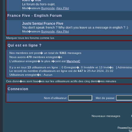
Rien � voir
Le forum du hors-sujet.
Mod�rateurs
Burgonde
,
Alex Pilot
France Five - English Forum
Jushi Sentai France Five
You don't speak french ? Why don't you leave us a message in english ? :)
Mod�rateurs
Burgonde
,
Alex Pilot
Marquer tous les forums comme lus
Qui est en ligne ?
Nos membres ont post� un total de
5361
messages
Nous avons
470
membres enregistr�s
L'utilisateur enregistr� le plus r�cent est
MarylynC
Il y a en tout
13
utilisateurs en ligne :: 0 Enregistr�, 0 Invisible et 13 Invit�s [
Le record du nombre d'utilisateurs en ligne est de
647
le 25 Avr 2024, 21:32
Utilisateurs enregistr�s : Aucun
Ces donn�es sont bas�es sur les utilisateurs actifs des cinq derni�res minutes
Connexion
Nom d'utilisateur:
Mot de passe:
Nouveaux messages