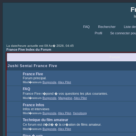
FAQ
Rechercher
Profil
Se c
La date/heure actuelle est 09 Ao� 2026, 04:45
France Five Index du Forum
Forum
Jushi Sentai France Five
France Five
Forum principal.
Mod�rateurs
Burgonde
,
Alex Pilot
FAQ
France Five r�pond � vos questions les plus courantes.
Mod�rateurs
Burgonde
,
Margarine
,
Alex Pilot
France Infos
Infos et interviews
Mod�rateurs
Burgonde
,
Alex Pilot
,
Xenoborg
Technique du film amateur
Ce forum est d�di� � la cr�ation de films amateur.
Mod�rateurs
Burgonde
,
Alex Pilot