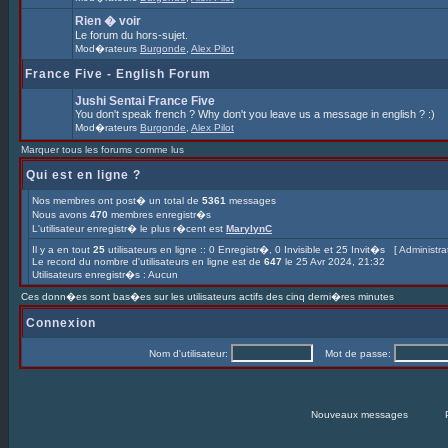
Rien � voir
Le forum du hors-sujet.
Mod�rateurs
Burgonde
,
Alex Pilot
France Five - English Forum
Jushi Sentai France Five
You don't speak french ? Why don't you leave us a message in english ? :)
Mod�rateurs
Burgonde
,
Alex Pilot
Marquer tous les forums comme lus
Qui est en ligne ?
Nos membres ont post� un total de
5361
messages
Nous avons
470
membres enregistr�s
L'utilisateur enregistr� le plus r�cent est
MarylynC
Il y a en tout
25
utilisateurs en ligne :: 0 Enregistr�, 0 Invisible et 25 Invit�s [
Le record du nombre d'utilisateurs en ligne est de
647
le 25 Avr 2024, 21:32
Utilisateurs enregistr�s : Aucun
Ces donn�es sont bas�es sur les utilisateurs actifs des cinq derni�res minutes
Connexion
Nom d'utilisateur:
Mot de passe:
Nouveaux messages