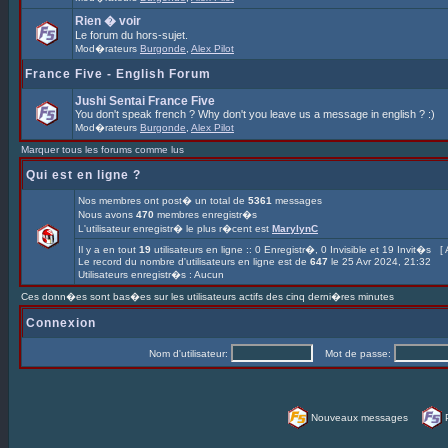
Rien � voir
Le forum du hors-sujet.
Mod�rateurs
Burgonde
,
Alex Pilot
France Five - English Forum
Jushi Sentai France Five
You don't speak french ? Why don't you leave us a message in english ? :)
Mod�rateurs
Burgonde
,
Alex Pilot
Marquer tous les forums comme lus
Qui est en ligne ?
Nos membres ont post� un total de
5361
messages
Nous avons
470
membres enregistr�s
L'utilisateur enregistr� le plus r�cent est
MarylynC
Il y a en tout
19
utilisateurs en ligne :: 0 Enregistr�, 0 Invisible et 19 Invit�s [
Le record du nombre d'utilisateurs en ligne est de
647
le 25 Avr 2024, 21:32
Utilisateurs enregistr�s : Aucun
Ces donn�es sont bas�es sur les utilisateurs actifs des cinq derni�res minutes
Connexion
Nom d'utilisateur:
Mot de passe:
Nouveaux messages