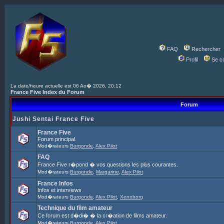
FAQ
Rechercher
Profil
Se c
La date/heure actuelle est 06 Ao� 2026, 20:12
France Five Index du Forum
Forum
Jushi Sentai France Five
France Five
Forum principal.
Mod�rateurs
Burgonde
,
Alex Pilot
FAQ
France Five r�pond � vos questions les plus courantes.
Mod�rateurs
Burgonde
,
Margarine
,
Alex Pilot
France Infos
Infos et interviews
Mod�rateurs
Burgonde
,
Alex Pilot
,
Xenoborg
Technique du film amateur
Ce forum est d�di� � la cr�ation de films amateur.
Mod�rateurs
Burgonde
,
Alex Pilot