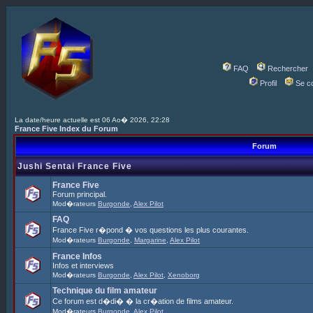
FAQ
Rechercher
Profil
Se c
La date/heure actuelle est 06 Ao� 2026, 22:28
France Five Index du Forum
Forum
Jushi Sentai France Five
France Five
Forum principal.
Mod�rateurs
Burgonde
,
Alex Pilot
FAQ
France Five r�pond � vos questions les plus courantes.
Mod�rateurs
Burgonde
,
Margarine
,
Alex Pilot
France Infos
Infos et interviews
Mod�rateurs
Burgonde
,
Alex Pilot
,
Xenoborg
Technique du film amateur
Ce forum est d�di� � la cr�ation de films amateur.
Mod�rateurs
Burgonde
,
Alex Pilot