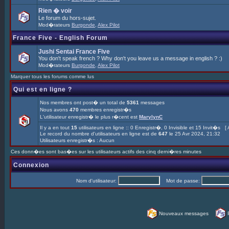
Rien � voir
Le forum du hors-sujet.
Mod�rateurs
Burgonde
,
Alex Pilot
France Five - English Forum
Jushi Sentai France Five
You don't speak french ? Why don't you leave us a message in english ? :)
Mod�rateurs
Burgonde
,
Alex Pilot
Marquer tous les forums comme lus
Qui est en ligne ?
Nos membres ont post� un total de
5361
messages
Nous avons
470
membres enregistr�s
L'utilisateur enregistr� le plus r�cent est
MarylynC
Il y a en tout
15
utilisateurs en ligne :: 0 Enregistr�, 0 Invisible et 15 Invit�s [
Le record du nombre d'utilisateurs en ligne est de
647
le 25 Avr 2024, 21:32
Utilisateurs enregistr�s : Aucun
Ces donn�es sont bas�es sur les utilisateurs actifs des cinq derni�res minutes
Connexion
Nom d'utilisateur:
Mot de passe:
Nouveaux messages