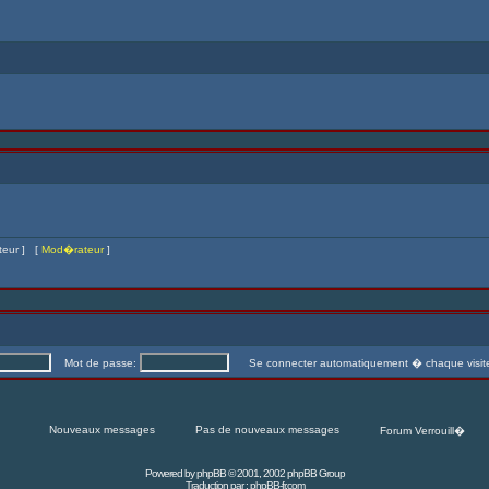
Administrateur
] [
Mod�rateur
]
Mot de passe:
Se connecter automatiquement � chaque visi
Nouveaux messages
Pas de nouveaux messages
Forum Verrouill�