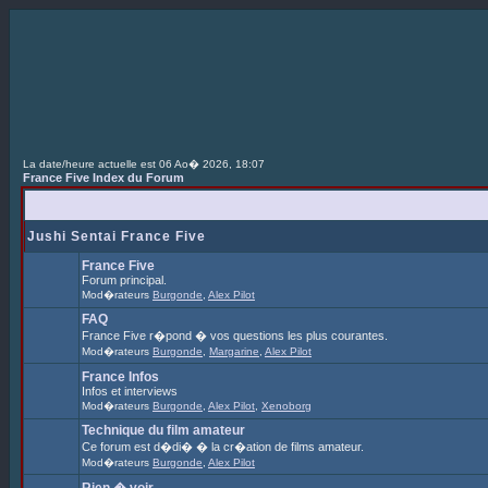
La date/heure actuelle est 06 Ao� 2026, 18:07
France Five Index du Forum
Jushi Sentai France Five
France Five
Forum principal.
Mod�rateurs
Burgonde
,
Alex Pilot
FAQ
France Five r�pond � vos questions les plus courantes.
Mod�rateurs
Burgonde
,
Margarine
,
Alex Pilot
France Infos
Infos et interviews
Mod�rateurs
Burgonde
,
Alex Pilot
,
Xenoborg
Technique du film amateur
Ce forum est d�di� � la cr�ation de films amateur.
Mod�rateurs
Burgonde
,
Alex Pilot