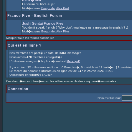
Rien � voir
Le forum du hors-sujet.
Mod�rateurs
Burgonde
,
Alex Pilot
France Five - English Forum
Jushi Sentai France Five
You don't speak french ? Why don't you leave us a message in english ? :)
Mod�rateurs
Burgonde
,
Alex Pilot
Marquer tous les forums comme lus
Qui est en ligne ?
Nos membres ont post� un total de
5361
messages
Nous avons
470
membres enregistr�s
L'utilisateur enregistr� le plus r�cent est
MarylynC
Il y a en tout
12
utilisateurs en ligne :: 0 Enregistr�, 0 Invisible et 12 Invit�s [
Le record du nombre d'utilisateurs en ligne est de
647
le 25 Avr 2024, 21:32
Utilisateurs enregistr�s : Aucun
Ces donn�es sont bas�es sur les utilisateurs actifs des cinq derni�res minutes
Connexion
Nom d'utilisateur: