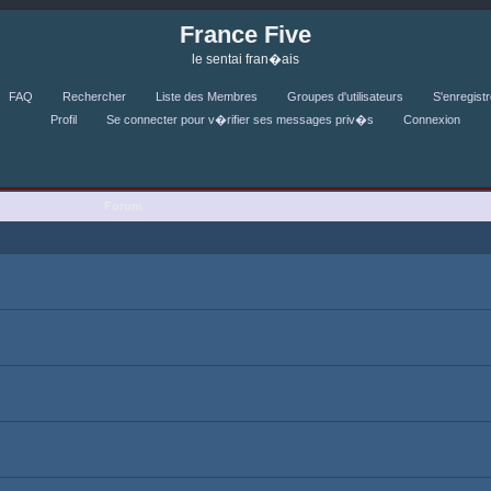
France Five
le sentai fran�ais
FAQ
Rechercher
Liste des Membres
Groupes d'utilisateurs
Profil
Se connecter pour v�rifier ses messages priv�s
Con
Forum