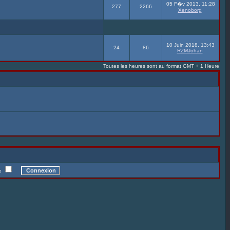
05 F�v 2013, 11:28
277
2266
Xenoborg
10 Juin 2018, 13:43
24
86
RZMJohan
Toutes les heures sont au format GMT + 1 Heure
te