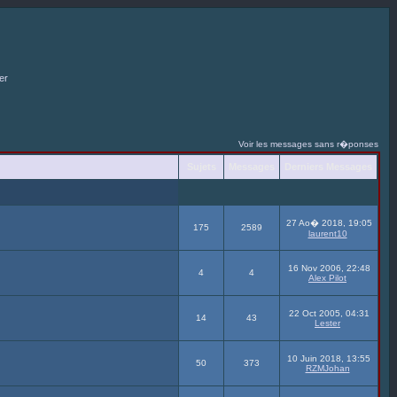
S'enregistrer
nexion
Voir les messages sans r�ponses
Sujets
Messages
Derniers Messages
27 Ao� 2018, 19:05
175
2589
laurent10
16 Nov 2006, 22:48
4
4
Alex Pilot
22 Oct 2005, 04:31
14
43
Lester
10 Juin 2018, 13:55
50
373
RZMJohan