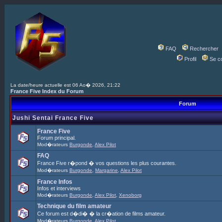
FAQ
Rechercher
Profil
Se c
La date/heure actuelle est 06 Ao� 2026, 21:22
France Five Index du Forum
Forum
Jushi Sentai France Five
France Five
Forum principal.
Mod�rateurs
Burgonde
,
Alex Pilot
FAQ
France Five r�pond � vos questions les plus courantes.
Mod�rateurs
Burgonde
,
Margarine
,
Alex Pilot
France Infos
Infos et interviews
Mod�rateurs
Burgonde
,
Alex Pilot
,
Xenoborg
Technique du film amateur
Ce forum est d�di� � la cr�ation de films amateur.
Mod�rateurs
Burgonde
,
Alex Pilot