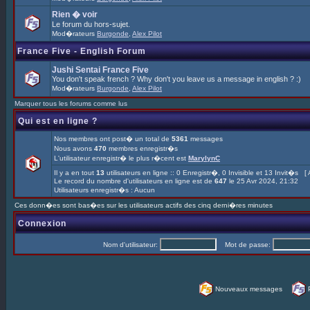
Rien � voir
Le forum du hors-sujet.
Mod�rateurs
Burgonde
,
Alex Pilot
France Five - English Forum
Jushi Sentai France Five
You don't speak french ? Why don't you leave us a message in english ? :)
Mod�rateurs
Burgonde
,
Alex Pilot
Marquer tous les forums comme lus
Qui est en ligne ?
Nos membres ont post� un total de
5361
messages
Nous avons
470
membres enregistr�s
L'utilisateur enregistr� le plus r�cent est
MarylynC
Il y a en tout
13
utilisateurs en ligne :: 0 Enregistr�, 0 Invisible et 13 Invit�s [
Le record du nombre d'utilisateurs en ligne est de
647
le 25 Avr 2024, 21:32
Utilisateurs enregistr�s : Aucun
Ces donn�es sont bas�es sur les utilisateurs actifs des cinq derni�res minutes
Connexion
Nom d'utilisateur:
Mot de passe:
Nouveaux messages