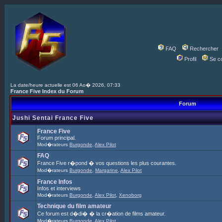
FAQ
Rechercher
Profil
Se c
La date/heure actuelle est 06 Ao� 2026, 07:33
France Five Index du Forum
Forum
Jushi Sentai France Five
France Five
Forum principal.
Mod�rateurs
Burgonde
,
Alex Pilot
FAQ
France Five r�pond � vos questions les plus courantes.
Mod�rateurs
Burgonde
,
Margarine
,
Alex Pilot
France Infos
Infos et interviews
Mod�rateurs
Burgonde
,
Alex Pilot
,
Xenoborg
Technique du film amateur
Ce forum est d�di� � la cr�ation de films amateur.
Mod�rateurs
Burgonde
,
Alex Pilot