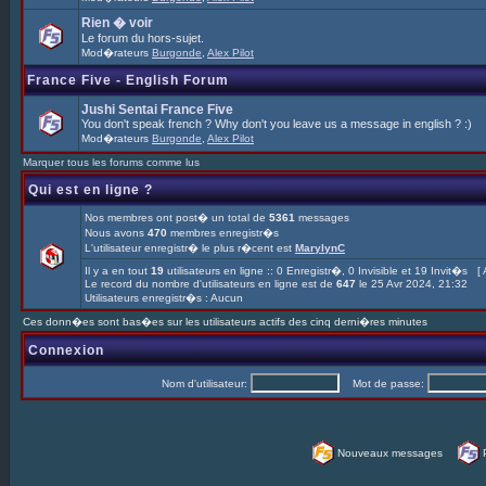
Rien � voir
Le forum du hors-sujet.
Mod�rateurs
Burgonde
,
Alex Pilot
France Five - English Forum
Jushi Sentai France Five
You don't speak french ? Why don't you leave us a message in english ? :)
Mod�rateurs
Burgonde
,
Alex Pilot
Marquer tous les forums comme lus
Qui est en ligne ?
Nos membres ont post� un total de
5361
messages
Nous avons
470
membres enregistr�s
L'utilisateur enregistr� le plus r�cent est
MarylynC
Il y a en tout
19
utilisateurs en ligne :: 0 Enregistr�, 0 Invisible et 19 Invit�s [
Le record du nombre d'utilisateurs en ligne est de
647
le 25 Avr 2024, 21:32
Utilisateurs enregistr�s : Aucun
Ces donn�es sont bas�es sur les utilisateurs actifs des cinq derni�res minutes
Connexion
Nom d'utilisateur:
Mot de passe:
Nouveaux messages