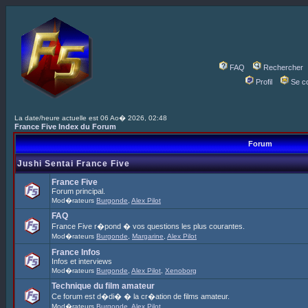
FAQ
Rechercher
Profil
Se c
La date/heure actuelle est 06 Ao� 2026, 02:48
France Five Index du Forum
Forum
Jushi Sentai France Five
France Five
Forum principal.
Mod�rateurs
Burgonde
,
Alex Pilot
FAQ
France Five r�pond � vos questions les plus courantes.
Mod�rateurs
Burgonde
,
Margarine
,
Alex Pilot
France Infos
Infos et interviews
Mod�rateurs
Burgonde
,
Alex Pilot
,
Xenoborg
Technique du film amateur
Ce forum est d�di� � la cr�ation de films amateur.
Mod�rateurs
Burgonde
,
Alex Pilot