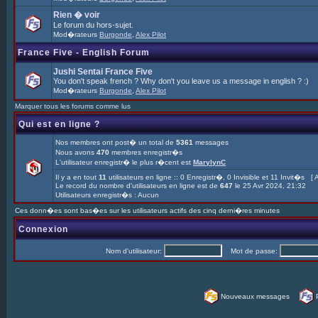
Rien � voir
Le forum du hors-sujet.
Mod�rateurs
Burgonde
,
Alex Pilot
France Five - English Forum
Jushi Sentai France Five
You don't speak french ? Why don't you leave us a message in english ? :)
Mod�rateurs
Burgonde
,
Alex Pilot
Marquer tous les forums comme lus
Qui est en ligne ?
Nos membres ont post� un total de
5361
messages
Nous avons
470
membres enregistr�s
L'utilisateur enregistr� le plus r�cent est
MarylynC
Il y a en tout
11
utilisateurs en ligne :: 0 Enregistr�, 0 Invisible et 11 Invit�s [
A
Le record du nombre d'utilisateurs en ligne est de
647
le 25 Avr 2024, 21:32
Utilisateurs enregistr�s : Aucun
Ces donn�es sont bas�es sur les utilisateurs actifs des cinq derni�res minutes
Connexion
Nom d'utilisateur:
Mot de passe:
Nouveaux messages