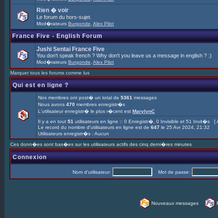
Rien � voir
Le forum du hors-sujet.
Mod�rateurs
Burgonde
,
Alex Pilot
France Five - English Forum
Jushi Sentai France Five
You don't speak french ? Why don't you leave us a message in english ? :)
Mod�rateurs
Burgonde
,
Alex Pilot
Marquer tous les forums comme lus
Qui est en ligne ?
Nos membres ont post� un total de
5361
messages
Nous avons
470
membres enregistr�s
L'utilisateur enregistr� le plus r�cent est
MarylynC
Il y a en tout
51
utilisateurs en ligne :: 0 Enregistr�, 0 Invisible et 51 Invit�s [
Le record du nombre d'utilisateurs en ligne est de
647
le 25 Avr 2024, 21:32
Utilisateurs enregistr�s : Aucun
Ces donn�es sont bas�es sur les utilisateurs actifs des cinq derni�res minutes
Connexion
Nom d'utilisateur:
Mot de passe:
Nouveaux messages