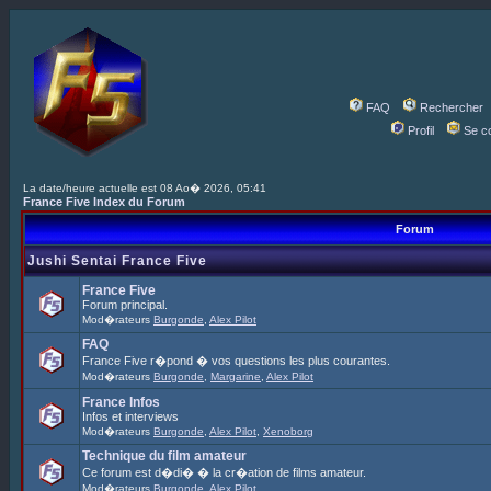
FAQ
Rechercher
Profil
Se c
La date/heure actuelle est 08 Ao� 2026, 05:41
France Five Index du Forum
Forum
Jushi Sentai France Five
France Five
Forum principal.
Mod�rateurs
Burgonde
,
Alex Pilot
FAQ
France Five r�pond � vos questions les plus courantes.
Mod�rateurs
Burgonde
,
Margarine
,
Alex Pilot
France Infos
Infos et interviews
Mod�rateurs
Burgonde
,
Alex Pilot
,
Xenoborg
Technique du film amateur
Ce forum est d�di� � la cr�ation de films amateur.
Mod�rateurs
Burgonde
,
Alex Pilot