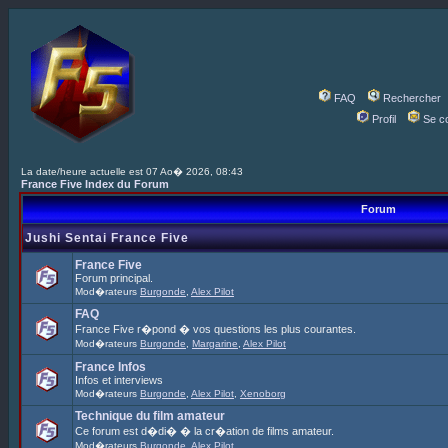
FAQ
Rechercher
Profil
Se c
La date/heure actuelle est 07 Ao� 2026, 08:43
France Five Index du Forum
Forum
Jushi Sentai France Five
France Five
Forum principal.
Mod�rateurs
Burgonde
,
Alex Pilot
FAQ
France Five r�pond � vos questions les plus courantes.
Mod�rateurs
Burgonde
,
Margarine
,
Alex Pilot
France Infos
Infos et interviews
Mod�rateurs
Burgonde
,
Alex Pilot
,
Xenoborg
Technique du film amateur
Ce forum est d�di� � la cr�ation de films amateur.
Mod�rateurs
Burgonde
,
Alex Pilot