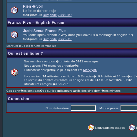
Rien � voir
Le forum du hors-sujet.
Mod�rateurs
Burgonde
,
Alex Pilot
France Five - English Forum
Jushi Sentai France Five
You don't speak french ? Why don't you leave us a message in english ? :)
Mod�rateurs
Burgonde
,
Alex Pilot
Marquer tous les forums comme lus
Qui est en ligne ?
Nos membres ont post� un total de
5361
messages
Nous avons
470
membres enregistr�s
L'utilisateur enregistr� le plus r�cent est
MarylynC
Il y a en tout
34
utilisateurs en ligne :: 0 Enregistr�, 0 Invisible et 34 Invit�s [
Le record du nombre d'utilisateurs en ligne est de
647
le 25 Avr 2024, 21:32
Utilisateurs enregistr�s : Aucun
Ces donn�es sont bas�es sur les utilisateurs actifs des cinq derni�res minutes
Connexion
Nom d'utilisateur:
Mot de passe:
Nouveaux messages