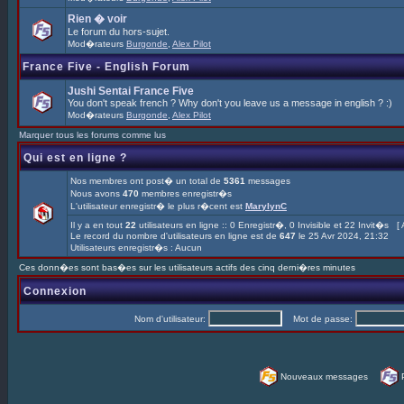
Rien � voir
Le forum du hors-sujet.
Mod�rateurs
Burgonde
,
Alex Pilot
France Five - English Forum
Jushi Sentai France Five
You don't speak french ? Why don't you leave us a message in english ? :)
Mod�rateurs
Burgonde
,
Alex Pilot
Marquer tous les forums comme lus
Qui est en ligne ?
Nos membres ont post� un total de
5361
messages
Nous avons
470
membres enregistr�s
L'utilisateur enregistr� le plus r�cent est
MarylynC
Il y a en tout
22
utilisateurs en ligne :: 0 Enregistr�, 0 Invisible et 22 Invit�s [
Le record du nombre d'utilisateurs en ligne est de
647
le 25 Avr 2024, 21:32
Utilisateurs enregistr�s : Aucun
Ces donn�es sont bas�es sur les utilisateurs actifs des cinq derni�res minutes
Connexion
Nom d'utilisateur:
Mot de passe:
Nouveaux messages