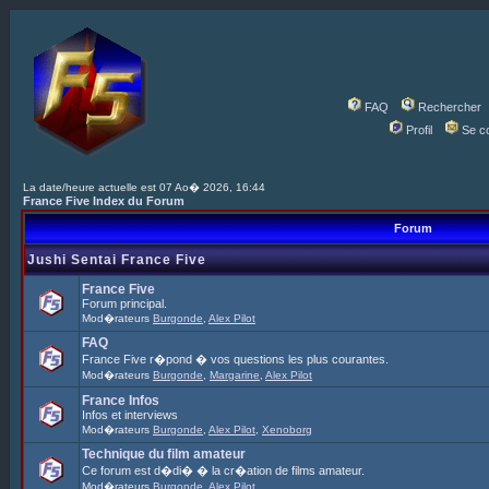
FAQ
Rechercher
Profil
Se c
La date/heure actuelle est 07 Ao� 2026, 16:44
France Five Index du Forum
Forum
Jushi Sentai France Five
France Five
Forum principal.
Mod�rateurs
Burgonde
,
Alex Pilot
FAQ
France Five r�pond � vos questions les plus courantes.
Mod�rateurs
Burgonde
,
Margarine
,
Alex Pilot
France Infos
Infos et interviews
Mod�rateurs
Burgonde
,
Alex Pilot
,
Xenoborg
Technique du film amateur
Ce forum est d�di� � la cr�ation de films amateur.
Mod�rateurs
Burgonde
,
Alex Pilot