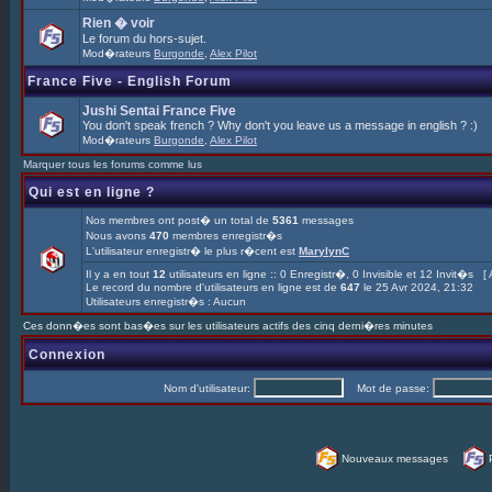
Rien � voir
Le forum du hors-sujet.
Mod�rateurs
Burgonde
,
Alex Pilot
France Five - English Forum
Jushi Sentai France Five
You don't speak french ? Why don't you leave us a message in english ? :)
Mod�rateurs
Burgonde
,
Alex Pilot
Marquer tous les forums comme lus
Qui est en ligne ?
Nos membres ont post� un total de
5361
messages
Nous avons
470
membres enregistr�s
L'utilisateur enregistr� le plus r�cent est
MarylynC
Il y a en tout
12
utilisateurs en ligne :: 0 Enregistr�, 0 Invisible et 12 Invit�s [
Le record du nombre d'utilisateurs en ligne est de
647
le 25 Avr 2024, 21:32
Utilisateurs enregistr�s : Aucun
Ces donn�es sont bas�es sur les utilisateurs actifs des cinq derni�res minutes
Connexion
Nom d'utilisateur:
Mot de passe:
Nouveaux messages