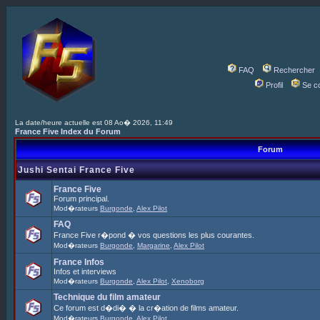
FAQ
Rechercher
Profil
Se c
La date/heure actuelle est 08 Ao� 2026, 11:49
France Five Index du Forum
Forum
Jushi Sentai France Five
France Five
Forum principal.
Mod�rateurs
Burgonde
,
Alex Pilot
FAQ
France Five r�pond � vos questions les plus courantes.
Mod�rateurs
Burgonde
,
Margarine
,
Alex Pilot
France Infos
Infos et interviews
Mod�rateurs
Burgonde
,
Alex Pilot
,
Xenoborg
Technique du film amateur
Ce forum est d�di� � la cr�ation de films amateur.
Mod�rateurs
Burgonde
,
Alex Pilot