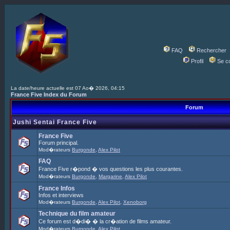
FAQ
Rechercher
Profil
Se c
La date/heure actuelle est 07 Ao� 2026, 04:15
France Five Index du Forum
Forum
Jushi Sentai France Five
France Five
Forum principal.
Mod�rateurs
Burgonde
,
Alex Pilot
FAQ
France Five r�pond � vos questions les plus courantes.
Mod�rateurs
Burgonde
,
Margarine
,
Alex Pilot
France Infos
Infos et interviews
Mod�rateurs
Burgonde
,
Alex Pilot
,
Xenoborg
Technique du film amateur
Ce forum est d�di� � la cr�ation de films amateur.
Mod�rateurs
Burgonde
,
Alex Pilot