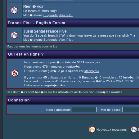
Rien � voir
Le forum du hors-sujet.
Mod�rateurs
Burgonde
,
Alex Pilot
France Five - English Forum
Jushi Sentai France Five
You don't speak french ? Why don't you leave us a message in english ? :)
Mod�rateurs
Burgonde
,
Alex Pilot
Marquer tous les forums comme lus
Qui est en ligne ?
Nos membres ont post� un total de
5361
messages
Nous avons
470
membres enregistr�s
L'utilisateur enregistr� le plus r�cent est
MarylynC
Il y a en tout
45
utilisateurs en ligne :: 0 Enregistr�, 0 Invisible et 45 Invit�s [
Le record du nombre d'utilisateurs en ligne est de
647
le 25 Avr 2024, 21:32
Utilisateurs enregistr�s : Aucun
Ces donn�es sont bas�es sur les utilisateurs actifs des cinq derni�res minutes
Connexion
Nom d'utilisateur:
Mot de passe:
Nouveaux messages