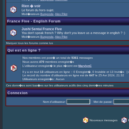
Rien � voir
Le forum du hors-sujet.
Mod�rateurs
Burgonde
,
Alex Pilot
France Five - English Forum
Jushi Sentai France Five
You don't speak french ? Why don't you leave us a message in english ? :)
Mod�rateurs
Burgonde
,
Alex Pilot
Marquer tous les forums comme lus
Qui est en ligne ?
Nos membres ont post� un total de
5361
messages
Nous avons
470
membres enregistr�s
L'utilisateur enregistr� le plus r�cent est
MarylynC
Il y a en tout
13
utilisateurs en ligne :: 0 Enregistr�, 0 Invisible et 13 Invit�s [
Le record du nombre d'utilisateurs en ligne est de
647
le 25 Avr 2024, 21:32
Utilisateurs enregistr�s : Aucun
Ces donn�es sont bas�es sur les utilisateurs actifs des cinq derni�res minutes
Connexion
Nom d'utilisateur:
Mot de passe:
Nouveaux messages