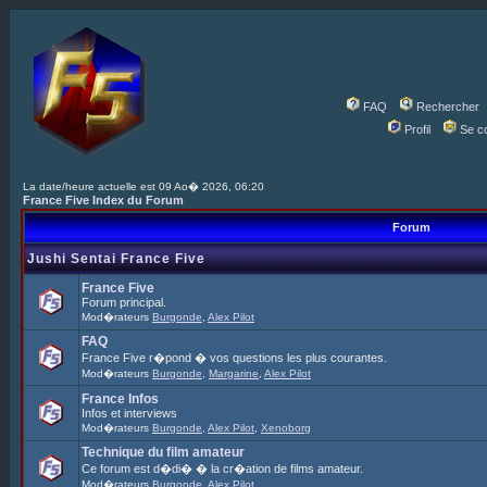
FAQ
Rechercher
Profil
Se c
La date/heure actuelle est 09 Ao� 2026, 06:20
France Five Index du Forum
Forum
Jushi Sentai France Five
France Five
Forum principal.
Mod�rateurs
Burgonde
,
Alex Pilot
FAQ
France Five r�pond � vos questions les plus courantes.
Mod�rateurs
Burgonde
,
Margarine
,
Alex Pilot
France Infos
Infos et interviews
Mod�rateurs
Burgonde
,
Alex Pilot
,
Xenoborg
Technique du film amateur
Ce forum est d�di� � la cr�ation de films amateur.
Mod�rateurs
Burgonde
,
Alex Pilot