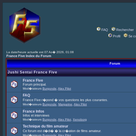
FAQ
Rechercher
Profil
Se c
La date/heure actuelle est 07 Ao� 2026, 01:08
France Five Index du Forum
Forum
Jushi Sentai France Five
France Five
Forum principal.
Mod�rateurs
Burgonde
,
Alex Pilot
FAQ
France Five r�pond � vos questions les plus courantes.
Mod�rateurs
Burgonde
,
Margarine
,
Alex Pilot
France Infos
Infos et interviews
Mod�rateurs
Burgonde
,
Alex Pilot
,
Xenoborg
Technique du film amateur
Ce forum est d�di� � la cr�ation de films amateur.
Mod�rateurs
Burgonde
,
Alex Pilot