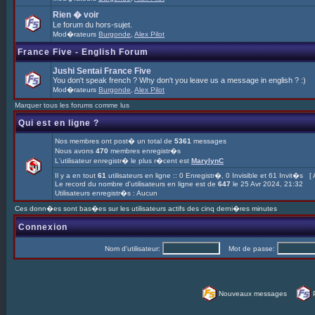
Rien � voir
Le forum du hors-sujet.
Mod�rateurs
Burgonde
,
Alex Pilot
France Five - English Forum
Jushi Sentai France Five
You don't speak french ? Why don't you leave us a message in english ? :)
Mod�rateurs
Burgonde
,
Alex Pilot
Marquer tous les forums comme lus
Qui est en ligne ?
Nos membres ont post� un total de
5361
messages
Nous avons
470
membres enregistr�s
L'utilisateur enregistr� le plus r�cent est
MarylynC
Il y a en tout
61
utilisateurs en ligne :: 0 Enregistr�, 0 Invisible et 61 Invit�s [
Le record du nombre d'utilisateurs en ligne est de
647
le 25 Avr 2024, 21:32
Utilisateurs enregistr�s : Aucun
Ces donn�es sont bas�es sur les utilisateurs actifs des cinq derni�res minutes
Connexion
Nom d'utilisateur:
Mot de passe:
Nouveaux messages