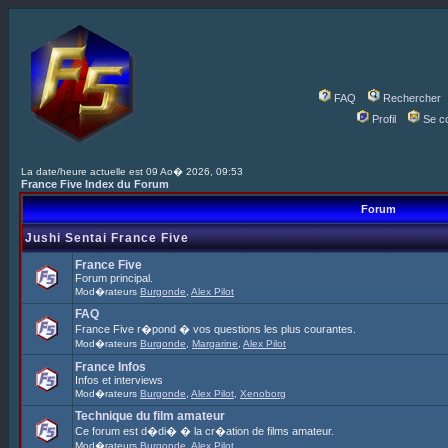
FAQ
Rechercher
Profil
Se c
La date/heure actuelle est 09 Ao� 2026, 09:53
France Five Index du Forum
Forum
Jushi Sentai France Five
France Five
Forum principal.
Mod�rateurs
Burgonde
,
Alex Pilot
FAQ
France Five r�pond � vos questions les plus courantes.
Mod�rateurs
Burgonde
,
Margarine
,
Alex Pilot
France Infos
Infos et interviews
Mod�rateurs
Burgonde
,
Alex Pilot
,
Xenoborg
Technique du film amateur
Ce forum est d�di� � la cr�ation de films amateur.
Mod�rateurs
Burgonde
,
Alex Pilot