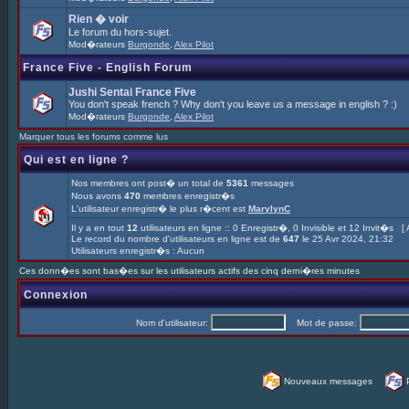
Rien � voir
Le forum du hors-sujet.
Mod�rateurs
Burgonde
,
Alex Pilot
France Five - English Forum
Jushi Sentai France Five
You don't speak french ? Why don't you leave us a message in english ? :)
Mod�rateurs
Burgonde
,
Alex Pilot
Marquer tous les forums comme lus
Qui est en ligne ?
Nos membres ont post� un total de
5361
messages
Nous avons
470
membres enregistr�s
L'utilisateur enregistr� le plus r�cent est
MarylynC
Il y a en tout
12
utilisateurs en ligne :: 0 Enregistr�, 0 Invisible et 12 Invit�s [
Le record du nombre d'utilisateurs en ligne est de
647
le 25 Avr 2024, 21:32
Utilisateurs enregistr�s : Aucun
Ces donn�es sont bas�es sur les utilisateurs actifs des cinq derni�res minutes
Connexion
Nom d'utilisateur:
Mot de passe:
Nouveaux messages