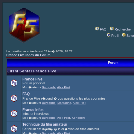
FAQ
Rechercher
Profil
Se c
La date/heure actuelle est 07 Ao� 2026, 18:22
France Five Index du Forum
Forum
Jushi Sentai France Five
France Five
Forum principal.
Mod�rateurs
Burgonde
,
Alex Pilot
FAQ
France Five r�pond � vos questions les plus courantes.
Mod�rateurs
Burgonde
,
Margarine
,
Alex Pilot
France Infos
Infos et interviews
Mod�rateurs
Burgonde
,
Alex Pilot
,
Xenoborg
Technique du film amateur
Ce forum est d�di� � la cr�ation de films amateur.
Mod�rateurs
Burgonde
,
Alex Pilot