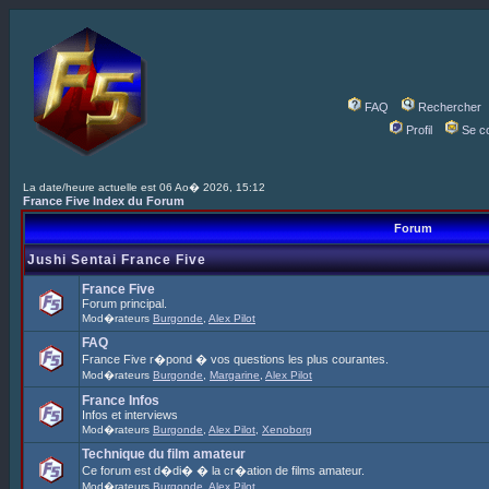
FAQ
Rechercher
Profil
Se c
La date/heure actuelle est 06 Ao� 2026, 15:12
France Five Index du Forum
Forum
Jushi Sentai France Five
France Five
Forum principal.
Mod�rateurs
Burgonde
,
Alex Pilot
FAQ
France Five r�pond � vos questions les plus courantes.
Mod�rateurs
Burgonde
,
Margarine
,
Alex Pilot
France Infos
Infos et interviews
Mod�rateurs
Burgonde
,
Alex Pilot
,
Xenoborg
Technique du film amateur
Ce forum est d�di� � la cr�ation de films amateur.
Mod�rateurs
Burgonde
,
Alex Pilot