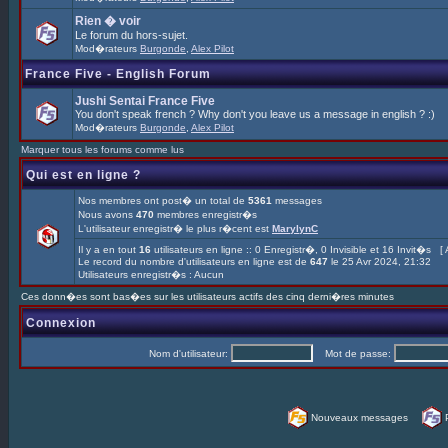
Rien � voir
Le forum du hors-sujet.
Mod�rateurs
Burgonde
,
Alex Pilot
France Five - English Forum
Jushi Sentai France Five
You don't speak french ? Why don't you leave us a message in english ? :)
Mod�rateurs
Burgonde
,
Alex Pilot
Marquer tous les forums comme lus
Qui est en ligne ?
Nos membres ont post� un total de
5361
messages
Nous avons
470
membres enregistr�s
L'utilisateur enregistr� le plus r�cent est
MarylynC
Il y a en tout
16
utilisateurs en ligne :: 0 Enregistr�, 0 Invisible et 16 Invit�s [
Le record du nombre d'utilisateurs en ligne est de
647
le 25 Avr 2024, 21:32
Utilisateurs enregistr�s : Aucun
Ces donn�es sont bas�es sur les utilisateurs actifs des cinq derni�res minutes
Connexion
Nom d'utilisateur:
Mot de passe:
Nouveaux messages