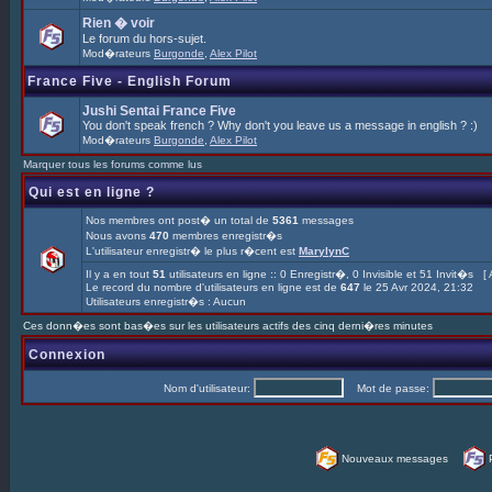
Rien � voir
Le forum du hors-sujet.
Mod�rateurs
Burgonde
,
Alex Pilot
France Five - English Forum
Jushi Sentai France Five
You don't speak french ? Why don't you leave us a message in english ? :)
Mod�rateurs
Burgonde
,
Alex Pilot
Marquer tous les forums comme lus
Qui est en ligne ?
Nos membres ont post� un total de
5361
messages
Nous avons
470
membres enregistr�s
L'utilisateur enregistr� le plus r�cent est
MarylynC
Il y a en tout
51
utilisateurs en ligne :: 0 Enregistr�, 0 Invisible et 51 Invit�s [
Le record du nombre d'utilisateurs en ligne est de
647
le 25 Avr 2024, 21:32
Utilisateurs enregistr�s : Aucun
Ces donn�es sont bas�es sur les utilisateurs actifs des cinq derni�res minutes
Connexion
Nom d'utilisateur:
Mot de passe:
Nouveaux messages