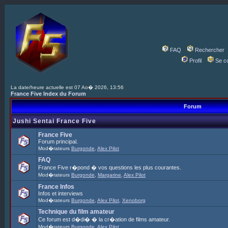
FAQ
Rechercher
Profil
Se c
La date/heure actuelle est 07 Ao� 2026, 13:56
France Five Index du Forum
Forum
Jushi Sentai France Five
France Five
Forum principal.
Mod�rateurs
Burgonde
,
Alex Pilot
FAQ
France Five r�pond � vos questions les plus courantes.
Mod�rateurs
Burgonde
,
Margarine
,
Alex Pilot
France Infos
Infos et interviews
Mod�rateurs
Burgonde
,
Alex Pilot
,
Xenoborg
Technique du film amateur
Ce forum est d�di� � la cr�ation de films amateur.
Mod�rateurs
Burgonde
,
Alex Pilot