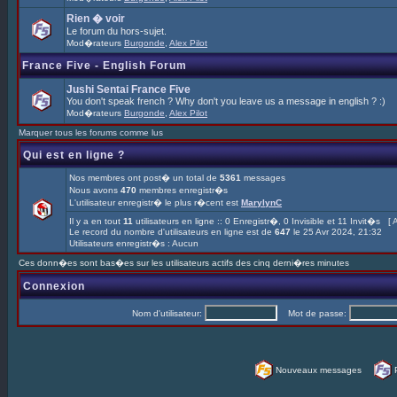
Rien � voir
Le forum du hors-sujet.
Mod�rateurs
Burgonde
,
Alex Pilot
France Five - English Forum
Jushi Sentai France Five
You don't speak french ? Why don't you leave us a message in english ? :)
Mod�rateurs
Burgonde
,
Alex Pilot
Marquer tous les forums comme lus
Qui est en ligne ?
Nos membres ont post� un total de
5361
messages
Nous avons
470
membres enregistr�s
L'utilisateur enregistr� le plus r�cent est
MarylynC
Il y a en tout
11
utilisateurs en ligne :: 0 Enregistr�, 0 Invisible et 11 Invit�s [
A
Le record du nombre d'utilisateurs en ligne est de
647
le 25 Avr 2024, 21:32
Utilisateurs enregistr�s : Aucun
Ces donn�es sont bas�es sur les utilisateurs actifs des cinq derni�res minutes
Connexion
Nom d'utilisateur:
Mot de passe:
Nouveaux messages