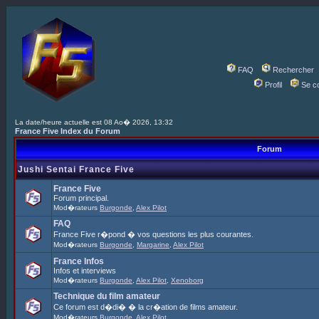
FAQ
Rechercher
Profil
Se c
La date/heure actuelle est 08 Ao� 2026, 13:32
France Five Index du Forum
Forum
Jushi Sentai France Five
France Five
Forum principal.
Mod�rateurs
Burgonde
,
Alex Pilot
FAQ
France Five r�pond � vos questions les plus courantes.
Mod�rateurs
Burgonde
,
Margarine
,
Alex Pilot
France Infos
Infos et interviews
Mod�rateurs
Burgonde
,
Alex Pilot
,
Xenoborg
Technique du film amateur
Ce forum est d�di� � la cr�ation de films amateur.
Mod�rateurs
Burgonde
,
Alex Pilot