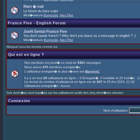
Rien � voir
Le forum du hors-sujet.
Mod�rateurs
Burgonde
,
Alex Pilot
France Five - English Forum
Jushi Sentai France Five
You don't speak french ? Why don't you leave us a message in english ? :)
Mod�rateurs
Burgonde
,
Alex Pilot
Marquer tous les forums comme lus
Qui est en ligne ?
Nos membres ont post� un total de
5361
messages
Nous avons
470
membres enregistr�s
L'utilisateur enregistr� le plus r�cent est
MarylynC
Il y a en tout
20
utilisateurs en ligne :: 0 Enregistr�, 0 Invisible et 20 Invit�s [
Le record du nombre d'utilisateurs en ligne est de
647
le 25 Avr 2024, 21:32
Utilisateurs enregistr�s : Aucun
Ces donn�es sont bas�es sur les utilisateurs actifs des cinq derni�res minutes
Connexion
Nom d'utilisateur: