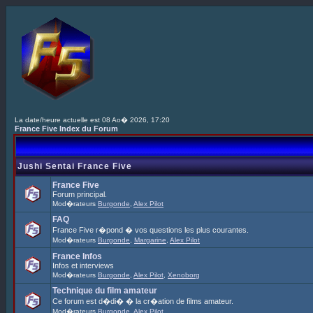
La date/heure actuelle est 08 Ao� 2026, 17:20
France Five Index du Forum
Jushi Sentai France Five
France Five
Forum principal.
Mod�rateurs
Burgonde
,
Alex Pilot
FAQ
France Five r�pond � vos questions les plus courantes.
Mod�rateurs
Burgonde
,
Margarine
,
Alex Pilot
France Infos
Infos et interviews
Mod�rateurs
Burgonde
,
Alex Pilot
,
Xenoborg
Technique du film amateur
Ce forum est d�di� � la cr�ation de films amateur.
Mod�rateurs
Burgonde
,
Alex Pilot