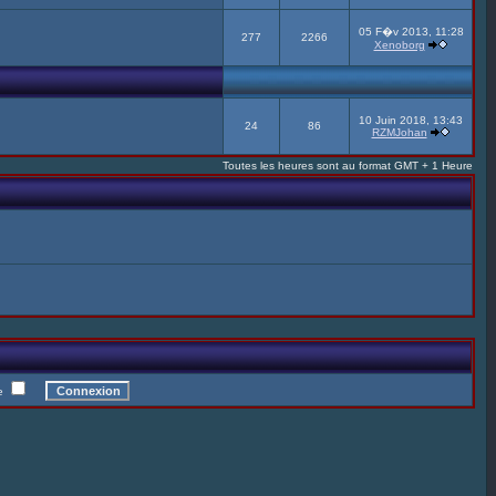
05 F�v 2013, 11:28
277
2266
Xenoborg
10 Juin 2018, 13:43
24
86
RZMJohan
Toutes les heures sont au format GMT + 1 Heure
te