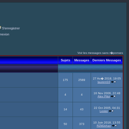
S'enregistrer
nexion
Voir les messages sans r�ponses
Sujets
Messages
Derniers Messages
27 Ao� 2018, 19:05
175
2589
laurent10
16 Nov 2006, 22:48
4
4
Alex Pilot
22 Oct 2005, 04:31
14
43
Lester
10 Juin 2018, 13:55
50
373
RZMJohan