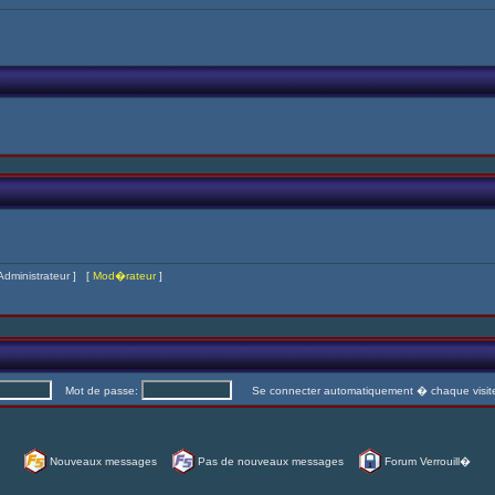
Administrateur
] [
Mod�rateur
]
Mot de passe:
Se connecter automatiquement � chaque visi
Nouveaux messages
Pas de nouveaux messages
Forum Verrouill�