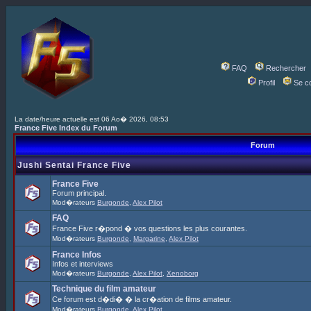
FAQ
Rechercher
Profil
Se c
La date/heure actuelle est 06 Ao� 2026, 08:53
France Five Index du Forum
Forum
Jushi Sentai France Five
France Five
Forum principal.
Mod�rateurs
Burgonde
,
Alex Pilot
FAQ
France Five r�pond � vos questions les plus courantes.
Mod�rateurs
Burgonde
,
Margarine
,
Alex Pilot
France Infos
Infos et interviews
Mod�rateurs
Burgonde
,
Alex Pilot
,
Xenoborg
Technique du film amateur
Ce forum est d�di� � la cr�ation de films amateur.
Mod�rateurs
Burgonde
,
Alex Pilot