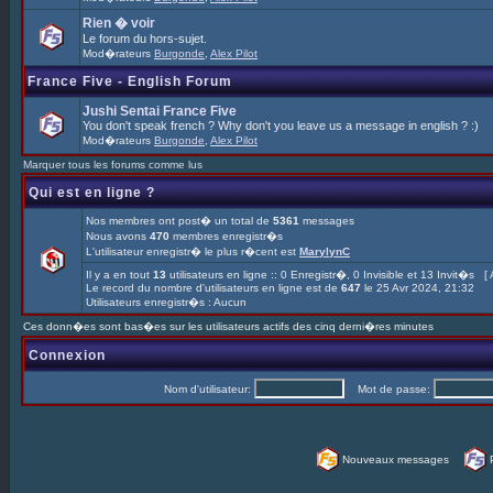
Rien � voir
Le forum du hors-sujet.
Mod�rateurs
Burgonde
,
Alex Pilot
France Five - English Forum
Jushi Sentai France Five
You don't speak french ? Why don't you leave us a message in english ? :)
Mod�rateurs
Burgonde
,
Alex Pilot
Marquer tous les forums comme lus
Qui est en ligne ?
Nos membres ont post� un total de
5361
messages
Nous avons
470
membres enregistr�s
L'utilisateur enregistr� le plus r�cent est
MarylynC
Il y a en tout
13
utilisateurs en ligne :: 0 Enregistr�, 0 Invisible et 13 Invit�s [
Le record du nombre d'utilisateurs en ligne est de
647
le 25 Avr 2024, 21:32
Utilisateurs enregistr�s : Aucun
Ces donn�es sont bas�es sur les utilisateurs actifs des cinq derni�res minutes
Connexion
Nom d'utilisateur:
Mot de passe:
Nouveaux messages