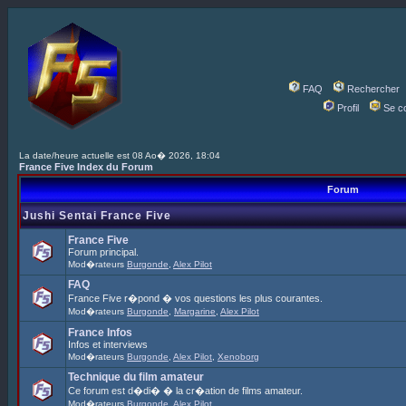
FAQ
Rechercher
Profil
Se c
La date/heure actuelle est 08 Ao� 2026, 18:04
France Five Index du Forum
Forum
Jushi Sentai France Five
France Five
Forum principal.
Mod�rateurs
Burgonde
,
Alex Pilot
FAQ
France Five r�pond � vos questions les plus courantes.
Mod�rateurs
Burgonde
,
Margarine
,
Alex Pilot
France Infos
Infos et interviews
Mod�rateurs
Burgonde
,
Alex Pilot
,
Xenoborg
Technique du film amateur
Ce forum est d�di� � la cr�ation de films amateur.
Mod�rateurs
Burgonde
,
Alex Pilot