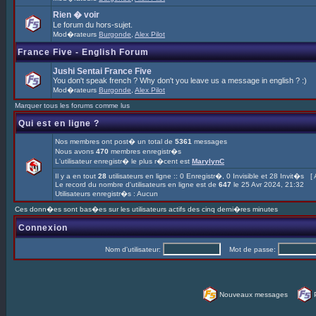
Rien � voir
Le forum du hors-sujet.
Mod�rateurs
Burgonde
,
Alex Pilot
France Five - English Forum
Jushi Sentai France Five
You don't speak french ? Why don't you leave us a message in english ? :)
Mod�rateurs
Burgonde
,
Alex Pilot
Marquer tous les forums comme lus
Qui est en ligne ?
Nos membres ont post� un total de
5361
messages
Nous avons
470
membres enregistr�s
L'utilisateur enregistr� le plus r�cent est
MarylynC
Il y a en tout
28
utilisateurs en ligne :: 0 Enregistr�, 0 Invisible et 28 Invit�s [
Le record du nombre d'utilisateurs en ligne est de
647
le 25 Avr 2024, 21:32
Utilisateurs enregistr�s : Aucun
Ces donn�es sont bas�es sur les utilisateurs actifs des cinq derni�res minutes
Connexion
Nom d'utilisateur:
Mot de passe:
Nouveaux messages