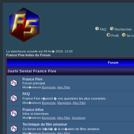
FAQ
Rechercher
Profil
Se c
La date/heure actuelle est 09 Ao� 2026, 12:00
France Five Index du Forum
Forum
Jushi Sentai France Five
France Five
Forum principal.
Mod�rateurs
Burgonde
,
Alex Pilot
FAQ
France Five r�pond � vos questions les plus courantes.
Mod�rateurs
Burgonde
,
Margarine
,
Alex Pilot
France Infos
Infos et interviews
Mod�rateurs
Burgonde
,
Alex Pilot
,
Xenoborg
Technique du film amateur
Ce forum est d�di� � la cr�ation de films amateur.
Mod�rateurs
Burgonde
,
Alex Pilot