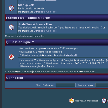
Rien � voir
Le forum du hors-sujet.
Mod�rateurs
Burgonde
,
Alex Pilot
France Five - English Forum
Jushi Sentai France Five
You don't speak french ? Why don't you leave us a message in english ? :)
Mod�rateurs
Burgonde
,
Alex Pilot
Marquer tous les forums comme lus
Qui est en ligne ?
Nos membres ont post� un total de
5361
messages
Nous avons
470
membres enregistr�s
L'utilisateur enregistr� le plus r�cent est
MarylynC
Il y a en tout
29
utilisateurs en ligne :: 0 Enregistr�, 0 Invisible et 29 Invit�s [
Le record du nombre d'utilisateurs en ligne est de
647
le 25 Avr 2024, 21:32
Utilisateurs enregistr�s : Aucun
Ces donn�es sont bas�es sur les utilisateurs actifs des cinq derni�res minutes
Connexion
Nom d'utilisateur:
Mot de passe:
Nouveaux messages