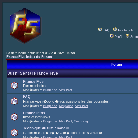
FAQ
Rechercher
Profil
Se c
La date/heure actuelle est 08 Ao� 2026, 10:58
France Five Index du Forum
Forum
Jushi Sentai France Five
France Five
Forum principal.
Mod�rateurs
Burgonde
,
Alex Pilot
FAQ
France Five r�pond � vos questions les plus courantes.
Mod�rateurs
Burgonde
,
Margarine
,
Alex Pilot
France Infos
Infos et interviews
Mod�rateurs
Burgonde
,
Alex Pilot
,
Xenoborg
Technique du film amateur
Ce forum est d�di� � la cr�ation de films amateur.
Mod�rateurs
Burgonde
,
Alex Pilot