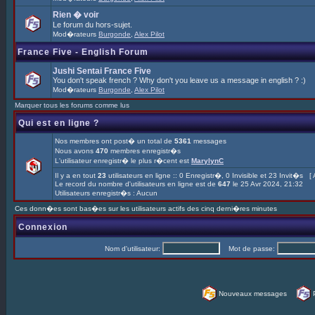
Rien � voir
Le forum du hors-sujet.
Mod�rateurs
Burgonde
,
Alex Pilot
France Five - English Forum
Jushi Sentai France Five
You don't speak french ? Why don't you leave us a message in english ? :)
Mod�rateurs
Burgonde
,
Alex Pilot
Marquer tous les forums comme lus
Qui est en ligne ?
Nos membres ont post� un total de
5361
messages
Nous avons
470
membres enregistr�s
L'utilisateur enregistr� le plus r�cent est
MarylynC
Il y a en tout
23
utilisateurs en ligne :: 0 Enregistr�, 0 Invisible et 23 Invit�s [
Le record du nombre d'utilisateurs en ligne est de
647
le 25 Avr 2024, 21:32
Utilisateurs enregistr�s : Aucun
Ces donn�es sont bas�es sur les utilisateurs actifs des cinq derni�res minutes
Connexion
Nom d'utilisateur:
Mot de passe:
Nouveaux messages