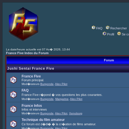
FAQ
Rechercher
Profil
Se c
La date/heure actuelle est 07 Ao� 2026, 13:44
France Five Index du Forum
Forum
Jushi Sentai France Five
France Five
Forum principal.
Mod�rateurs
Burgonde
,
Alex Pilot
FAQ
France Five r�pond � vos questions les plus courantes.
Mod�rateurs
Burgonde
,
Margarine
,
Alex Pilot
France Infos
Infos et interviews
Mod�rateurs
Burgonde
,
Alex Pilot
,
Xenoborg
Technique du film amateur
Ce forum est d�di� � la cr�ation de films amateur.
Mod�rateurs
Burgonde
,
Alex Pilot