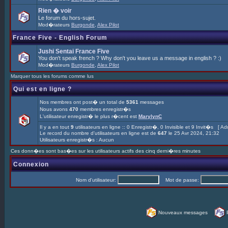
Rien � voir
Le forum du hors-sujet.
Mod�rateurs
Burgonde
,
Alex Pilot
France Five - English Forum
Jushi Sentai France Five
You don't speak french ? Why don't you leave us a message in english ? :)
Mod�rateurs
Burgonde
,
Alex Pilot
Marquer tous les forums comme lus
Qui est en ligne ?
Nos membres ont post� un total de
5361
messages
Nous avons
470
membres enregistr�s
L'utilisateur enregistr� le plus r�cent est
MarylynC
Il y a en tout
9
utilisateurs en ligne :: 0 Enregistr�, 0 Invisible et 9 Invit�s [
Adm
Le record du nombre d'utilisateurs en ligne est de
647
le 25 Avr 2024, 21:32
Utilisateurs enregistr�s : Aucun
Ces donn�es sont bas�es sur les utilisateurs actifs des cinq derni�res minutes
Connexion
Nom d'utilisateur:
Mot de passe:
Nouveaux messages