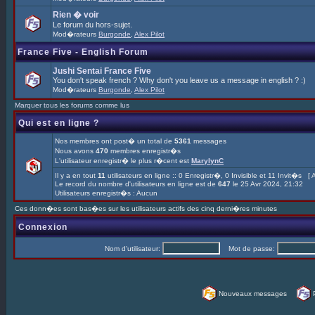
Rien � voir
Le forum du hors-sujet.
Mod�rateurs
Burgonde
,
Alex Pilot
France Five - English Forum
Jushi Sentai France Five
You don't speak french ? Why don't you leave us a message in english ? :)
Mod�rateurs
Burgonde
,
Alex Pilot
Marquer tous les forums comme lus
Qui est en ligne ?
Nos membres ont post� un total de
5361
messages
Nous avons
470
membres enregistr�s
L'utilisateur enregistr� le plus r�cent est
MarylynC
Il y a en tout
11
utilisateurs en ligne :: 0 Enregistr�, 0 Invisible et 11 Invit�s [
A
Le record du nombre d'utilisateurs en ligne est de
647
le 25 Avr 2024, 21:32
Utilisateurs enregistr�s : Aucun
Ces donn�es sont bas�es sur les utilisateurs actifs des cinq derni�res minutes
Connexion
Nom d'utilisateur:
Mot de passe:
Nouveaux messages