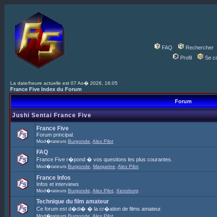
FAQ
Rechercher
Profil
Se c
La date/heure actuelle est 07 Ao� 2026, 16:05
France Five Index du Forum
Forum
Jushi Sentai France Five
France Five
Forum principal.
Mod�rateurs
Burgonde
,
Alex Pilot
FAQ
France Five r�pond � vos questions les plus courantes.
Mod�rateurs
Burgonde
,
Margarine
,
Alex Pilot
France Infos
Infos et interviews
Mod�rateurs
Burgonde
,
Alex Pilot
,
Xenoborg
Technique du film amateur
Ce forum est d�di� � la cr�ation de films amateur.
Mod�rateurs
Burgonde
,
Alex Pilot