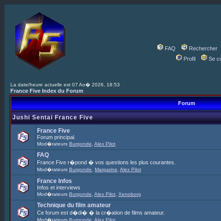
FAQ
Rechercher
Profil
Se c
La date/heure actuelle est 07 Ao� 2026, 18:53
France Five Index du Forum
Forum
Jushi Sentai France Five
France Five
Forum principal.
Mod�rateurs
Burgonde
,
Alex Pilot
FAQ
France Five r�pond � vos questions les plus courantes.
Mod�rateurs
Burgonde
,
Margarine
,
Alex Pilot
France Infos
Infos et interviews
Mod�rateurs
Burgonde
,
Alex Pilot
,
Xenoborg
Technique du film amateur
Ce forum est d�di� � la cr�ation de films amateur.
Mod�rateurs
Burgonde
,
Alex Pilot