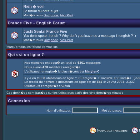
Rien � voir
Le forum du hors-sujet.
Mod�rateurs
Burgonde
,
Alex Pilot
France Five - English Forum
Jushi Sentai France Five
You don't speak french ? Why don't you leave us a message in english ? :)
Mod�rateurs
Burgonde
,
Alex Pilot
Marquer tous les forums comme lus
Qui est en ligne ?
Nos membres ont post� un total de
5361
messages
Nous avons
470
membres enregistr�s
L'utilisateur enregistr� le plus r�cent est
MarylynC
Il y a en tout
8
utilisateurs en ligne :: 0 Enregistr�, 0 Invisible et 8 Invit�s [
Adm
Le record du nombre d'utilisateurs en ligne est de
647
le 25 Avr 2024, 21:32
Utilisateurs enregistr�s : Aucun
Ces donn�es sont bas�es sur les utilisateurs actifs des cinq derni�res minutes
Connexion
Nom d'utilisateur:
Mot de passe:
Nouveaux messages