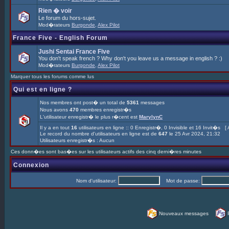
Rien � voir
Le forum du hors-sujet.
Mod�rateurs
Burgonde
,
Alex Pilot
France Five - English Forum
Jushi Sentai France Five
You don't speak french ? Why don't you leave us a message in english ? :)
Mod�rateurs
Burgonde
,
Alex Pilot
Marquer tous les forums comme lus
Qui est en ligne ?
Nos membres ont post� un total de
5361
messages
Nous avons
470
membres enregistr�s
L'utilisateur enregistr� le plus r�cent est
MarylynC
Il y a en tout
16
utilisateurs en ligne :: 0 Enregistr�, 0 Invisible et 16 Invit�s [
Le record du nombre d'utilisateurs en ligne est de
647
le 25 Avr 2024, 21:32
Utilisateurs enregistr�s : Aucun
Ces donn�es sont bas�es sur les utilisateurs actifs des cinq derni�res minutes
Connexion
Nom d'utilisateur:
Mot de passe:
Nouveaux messages