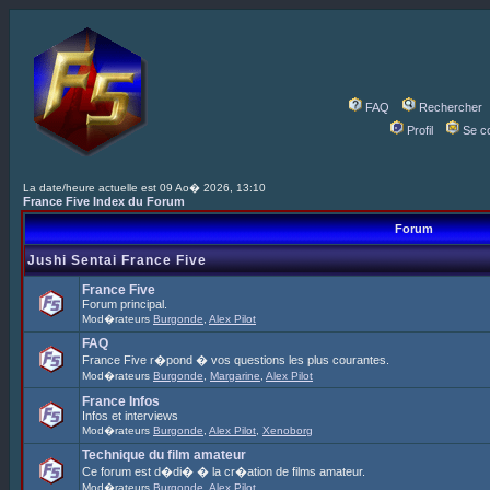
FAQ
Rechercher
Profil
Se c
La date/heure actuelle est 09 Ao� 2026, 13:10
France Five Index du Forum
Forum
Jushi Sentai France Five
France Five
Forum principal.
Mod�rateurs
Burgonde
,
Alex Pilot
FAQ
France Five r�pond � vos questions les plus courantes.
Mod�rateurs
Burgonde
,
Margarine
,
Alex Pilot
France Infos
Infos et interviews
Mod�rateurs
Burgonde
,
Alex Pilot
,
Xenoborg
Technique du film amateur
Ce forum est d�di� � la cr�ation de films amateur.
Mod�rateurs
Burgonde
,
Alex Pilot