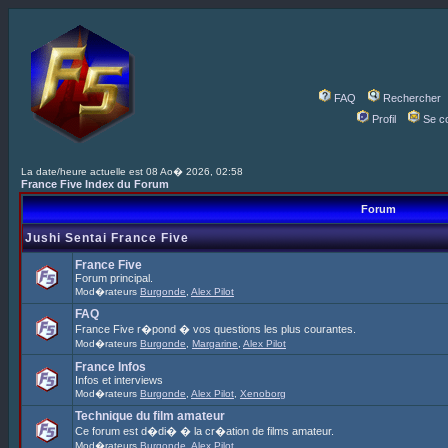
FAQ
Rechercher
Profil
Se c
La date/heure actuelle est 08 Ao� 2026, 02:58
France Five Index du Forum
Forum
Jushi Sentai France Five
France Five
Forum principal.
Mod�rateurs
Burgonde
,
Alex Pilot
FAQ
France Five r�pond � vos questions les plus courantes.
Mod�rateurs
Burgonde
,
Margarine
,
Alex Pilot
France Infos
Infos et interviews
Mod�rateurs
Burgonde
,
Alex Pilot
,
Xenoborg
Technique du film amateur
Ce forum est d�di� � la cr�ation de films amateur.
Mod�rateurs
Burgonde
,
Alex Pilot