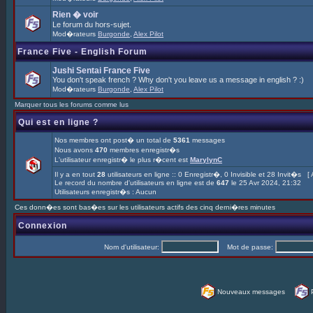
Rien � voir
Le forum du hors-sujet.
Mod�rateurs
Burgonde
,
Alex Pilot
France Five - English Forum
Jushi Sentai France Five
You don't speak french ? Why don't you leave us a message in english ? :)
Mod�rateurs
Burgonde
,
Alex Pilot
Marquer tous les forums comme lus
Qui est en ligne ?
Nos membres ont post� un total de
5361
messages
Nous avons
470
membres enregistr�s
L'utilisateur enregistr� le plus r�cent est
MarylynC
Il y a en tout
28
utilisateurs en ligne :: 0 Enregistr�, 0 Invisible et 28 Invit�s [
Le record du nombre d'utilisateurs en ligne est de
647
le 25 Avr 2024, 21:32
Utilisateurs enregistr�s : Aucun
Ces donn�es sont bas�es sur les utilisateurs actifs des cinq derni�res minutes
Connexion
Nom d'utilisateur:
Mot de passe:
Nouveaux messages