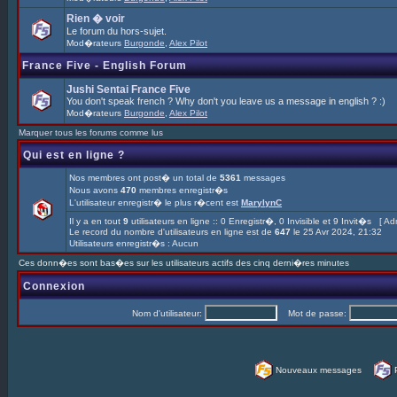
Rien � voir
Le forum du hors-sujet.
Mod�rateurs
Burgonde
,
Alex Pilot
France Five - English Forum
Jushi Sentai France Five
You don't speak french ? Why don't you leave us a message in english ? :)
Mod�rateurs
Burgonde
,
Alex Pilot
Marquer tous les forums comme lus
Qui est en ligne ?
Nos membres ont post� un total de
5361
messages
Nous avons
470
membres enregistr�s
L'utilisateur enregistr� le plus r�cent est
MarylynC
Il y a en tout
9
utilisateurs en ligne :: 0 Enregistr�, 0 Invisible et 9 Invit�s [
Adm
Le record du nombre d'utilisateurs en ligne est de
647
le 25 Avr 2024, 21:32
Utilisateurs enregistr�s : Aucun
Ces donn�es sont bas�es sur les utilisateurs actifs des cinq derni�res minutes
Connexion
Nom d'utilisateur:
Mot de passe:
Nouveaux messages