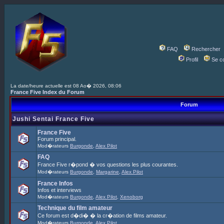
FAQ
Rechercher
Profil
Se c
La date/heure actuelle est 08 Ao� 2026, 08:06
France Five Index du Forum
Forum
Jushi Sentai France Five
France Five
Forum principal.
Mod�rateurs
Burgonde
,
Alex Pilot
FAQ
France Five r�pond � vos questions les plus courantes.
Mod�rateurs
Burgonde
,
Margarine
,
Alex Pilot
France Infos
Infos et interviews
Mod�rateurs
Burgonde
,
Alex Pilot
,
Xenoborg
Technique du film amateur
Ce forum est d�di� � la cr�ation de films amateur.
Mod�rateurs
Burgonde
,
Alex Pilot