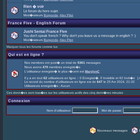
Rien � voir
Le forum du hors-sujet.
Mod�rateurs
Burgonde
,
Alex Pilot
France Five - English Forum
Jushi Sentai France Five
You don't speak french ? Why don't you leave us a message in english ? :)
Mod�rateurs
Burgonde
,
Alex Pilot
Marquer tous les forums comme lus
Qui est en ligne ?
Nos membres ont post� un total de
5361
messages
Nous avons
470
membres enregistr�s
L'utilisateur enregistr� le plus r�cent est
MarylynC
Il y a en tout
62
utilisateurs en ligne :: 0 Enregistr�, 0 Invisible et 62 Invit�s [
Le record du nombre d'utilisateurs en ligne est de
647
le 25 Avr 2024, 21:32
Utilisateurs enregistr�s : Aucun
Ces donn�es sont bas�es sur les utilisateurs actifs des cinq derni�res minutes
Connexion
Nom d'utilisateur:
Mot de passe:
Nouveaux messages