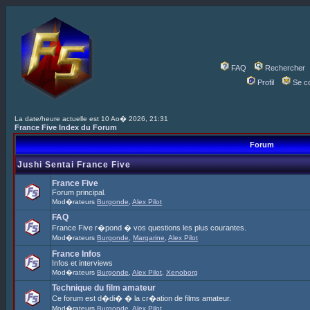
FAQ
Rechercher
Profil
Se c
La date/heure actuelle est 10 Ao� 2026, 21:31
France Five Index du Forum
Forum
Jushi Sentai France Five
France Five
Forum principal.
Mod�rateurs
Burgonde
,
Alex Pilot
FAQ
France Five r�pond � vos questions les plus courantes.
Mod�rateurs
Burgonde
,
Margarine
,
Alex Pilot
France Infos
Infos et interviews
Mod�rateurs
Burgonde
,
Alex Pilot
,
Xenoborg
Technique du film amateur
Ce forum est d�di� � la cr�ation de films amateur.
Mod�rateurs
Burgonde
,
Alex Pilot