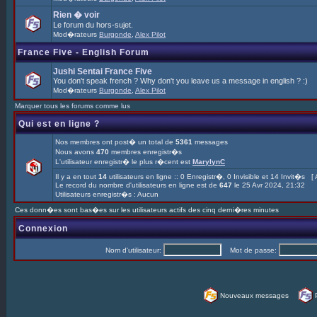
Rien � voir
Le forum du hors-sujet.
Mod�rateurs
Burgonde
,
Alex Pilot
France Five - English Forum
Jushi Sentai France Five
You don't speak french ? Why don't you leave us a message in english ? :)
Mod�rateurs
Burgonde
,
Alex Pilot
Marquer tous les forums comme lus
Qui est en ligne ?
Nos membres ont post� un total de
5361
messages
Nous avons
470
membres enregistr�s
L'utilisateur enregistr� le plus r�cent est
MarylynC
Il y a en tout
14
utilisateurs en ligne :: 0 Enregistr�, 0 Invisible et 14 Invit�s [
Le record du nombre d'utilisateurs en ligne est de
647
le 25 Avr 2024, 21:32
Utilisateurs enregistr�s : Aucun
Ces donn�es sont bas�es sur les utilisateurs actifs des cinq derni�res minutes
Connexion
Nom d'utilisateur:
Mot de passe:
Nouveaux messages