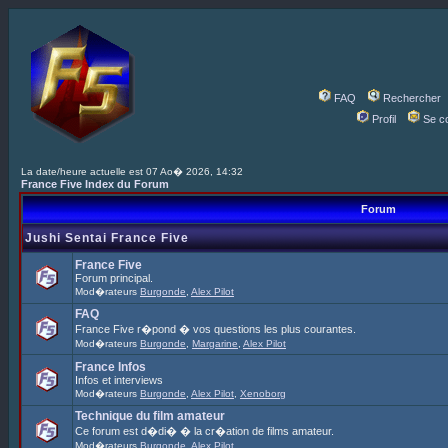
FAQ
Rechercher
Profil
Se c
La date/heure actuelle est 07 Ao� 2026, 14:32
France Five Index du Forum
Forum
Jushi Sentai France Five
France Five
Forum principal.
Mod�rateurs
Burgonde
,
Alex Pilot
FAQ
France Five r�pond � vos questions les plus courantes.
Mod�rateurs
Burgonde
,
Margarine
,
Alex Pilot
France Infos
Infos et interviews
Mod�rateurs
Burgonde
,
Alex Pilot
,
Xenoborg
Technique du film amateur
Ce forum est d�di� � la cr�ation de films amateur.
Mod�rateurs
Burgonde
,
Alex Pilot