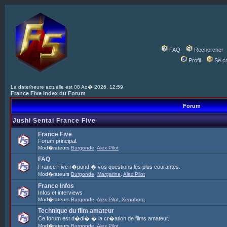
FAQ
Rechercher
Profil
Se c
La date/heure actuelle est 08 Ao� 2026, 12:59
France Five Index du Forum
Forum
Jushi Sentai France Five
France Five
Forum principal.
Mod�rateurs
Burgonde
,
Alex Pilot
FAQ
France Five r�pond � vos questions les plus courantes.
Mod�rateurs
Burgonde
,
Margarine
,
Alex Pilot
France Infos
Infos et interviews
Mod�rateurs
Burgonde
,
Alex Pilot
,
Xenoborg
Technique du film amateur
Ce forum est d�di� � la cr�ation de films amateur.
Mod�rateurs
Burgonde
,
Alex Pilot