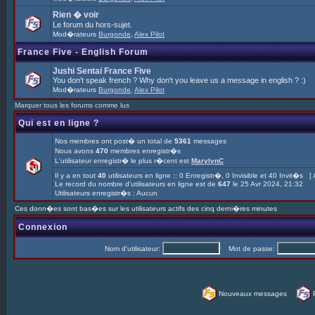
Rien � voir
Le forum du hors-sujet.
Mod�rateurs
Burgonde
,
Alex Pilot
France Five - English Forum
Jushi Sentai France Five
You don't speak french ? Why don't you leave us a message in english ? :)
Mod�rateurs
Burgonde
,
Alex Pilot
Marquer tous les forums comme lus
Qui est en ligne ?
Nos membres ont post� un total de
5361
messages
Nous avons
470
membres enregistr�s
L'utilisateur enregistr� le plus r�cent est
MarylynC
Il y a en tout
40
utilisateurs en ligne :: 0 Enregistr�, 0 Invisible et 40 Invit�s [
Le record du nombre d'utilisateurs en ligne est de
647
le 25 Avr 2024, 21:32
Utilisateurs enregistr�s : Aucun
Ces donn�es sont bas�es sur les utilisateurs actifs des cinq derni�res minutes
Connexion
Nom d'utilisateur:
Mot de passe:
Nouveaux messages