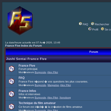
FAQ
Rechercher
Profil
Se c
La date/heure actuelle est 07 Ao� 2026, 13:46
France Five Index du Forum
Forum
Jushi Sentai France Five
France Five
Forum principal.
Mod�rateurs
Burgonde
,
Alex Pilot
FAQ
France Five r�pond � vos questions les plus courantes.
Mod�rateurs
Burgonde
,
Margarine
,
Alex Pilot
France Infos
Infos et interviews
Mod�rateurs
Burgonde
,
Alex Pilot
,
Xenoborg
Technique du film amateur
Ce forum est d�di� � la cr�ation de films amateur.
Mod�rateurs
Burgonde
,
Alex Pilot