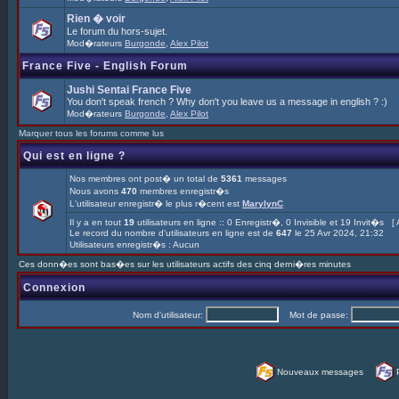
Rien � voir
Le forum du hors-sujet.
Mod�rateurs
Burgonde
,
Alex Pilot
France Five - English Forum
Jushi Sentai France Five
You don't speak french ? Why don't you leave us a message in english ? :)
Mod�rateurs
Burgonde
,
Alex Pilot
Marquer tous les forums comme lus
Qui est en ligne ?
Nos membres ont post� un total de
5361
messages
Nous avons
470
membres enregistr�s
L'utilisateur enregistr� le plus r�cent est
MarylynC
Il y a en tout
19
utilisateurs en ligne :: 0 Enregistr�, 0 Invisible et 19 Invit�s [
Le record du nombre d'utilisateurs en ligne est de
647
le 25 Avr 2024, 21:32
Utilisateurs enregistr�s : Aucun
Ces donn�es sont bas�es sur les utilisateurs actifs des cinq derni�res minutes
Connexion
Nom d'utilisateur:
Mot de passe:
Nouveaux messages