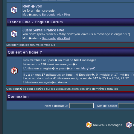
Rien � voir
Le forum du hors-sujet.
Mod�rateurs
Burgonde
,
Alex Pilot
France Five - English Forum
Jushi Sentai France Five
You don't speak french ? Why don't you leave us a message in english ? :)
Mod�rateurs
Burgonde
,
Alex Pilot
Marquer tous les forums comme lus
Qui est en ligne ?
Nos membres ont post� un total de
5361
messages
Nous avons
470
membres enregistr�s
L'utilisateur enregistr� le plus r�cent est
MarylynC
Il y a en tout
17
utilisateurs en ligne :: 0 Enregistr�, 0 Invisible et 17 Invit�s [
Le record du nombre d'utilisateurs en ligne est de
647
le 25 Avr 2024, 21:32
Utilisateurs enregistr�s : Aucun
Ces donn�es sont bas�es sur les utilisateurs actifs des cinq derni�res minutes
Connexion
Nom d'utilisateur:
Mot de passe:
Nouveaux messages