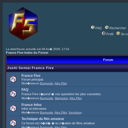
FAQ
Rechercher
Profil
Se c
La date/heure actuelle est 06 Ao� 2026, 17:41
France Five Index du Forum
Forum
Jushi Sentai France Five
France Five
Forum principal.
Mod�rateurs
Burgonde
,
Alex Pilot
FAQ
France Five r�pond � vos questions les plus courantes.
Mod�rateurs
Burgonde
,
Margarine
,
Alex Pilot
France Infos
Infos et interviews
Mod�rateurs
Burgonde
,
Alex Pilot
,
Xenoborg
Technique du film amateur
Ce forum est d�di� � la cr�ation de films amateur.
Mod�rateurs
Burgonde
,
Alex Pilot