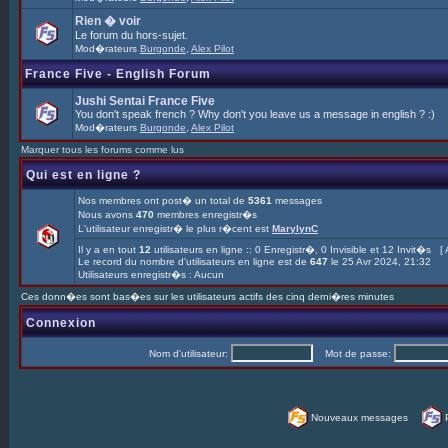
Rien � voir
Le forum du hors-sujet.
Mod�rateurs
Burgonde
,
Alex Pilot
France Five - English Forum
Jushi Sentai France Five
You don't speak french ? Why don't you leave us a message in english ? :)
Mod�rateurs
Burgonde
,
Alex Pilot
Marquer tous les forums comme lus
Qui est en ligne ?
Nos membres ont post� un total de
5361
messages
Nous avons
470
membres enregistr�s
L'utilisateur enregistr� le plus r�cent est
MarylynC
Il y a en tout
12
utilisateurs en ligne :: 0 Enregistr�, 0 Invisible et 12 Invit�s [
Le record du nombre d'utilisateurs en ligne est de
647
le 25 Avr 2024, 21:32
Utilisateurs enregistr�s : Aucun
Ces donn�es sont bas�es sur les utilisateurs actifs des cinq derni�res minutes
Connexion
Nom d'utilisateur:
Mot de passe:
Nouveaux messages