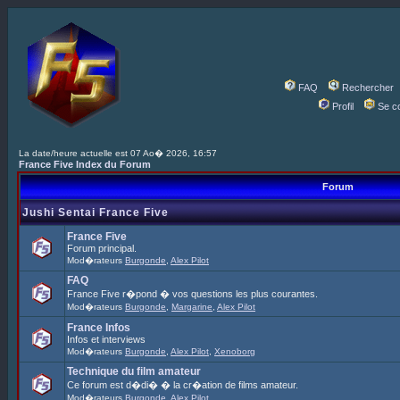
FAQ
Rechercher
Profil
Se c
La date/heure actuelle est 07 Ao� 2026, 16:57
France Five Index du Forum
Forum
Jushi Sentai France Five
France Five
Forum principal.
Mod�rateurs
Burgonde
,
Alex Pilot
FAQ
France Five r�pond � vos questions les plus courantes.
Mod�rateurs
Burgonde
,
Margarine
,
Alex Pilot
France Infos
Infos et interviews
Mod�rateurs
Burgonde
,
Alex Pilot
,
Xenoborg
Technique du film amateur
Ce forum est d�di� � la cr�ation de films amateur.
Mod�rateurs
Burgonde
,
Alex Pilot