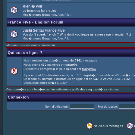
Rien � voir
Le forum du hors-sujet.
Mod�rateurs
Burgonde
,
Alex Pilot
France Five - English Forum
Jushi Sentai France Five
You don't speak french ? Why don't you leave us a message in english ? :)
Mod�rateurs
Burgonde
,
Alex Pilot
Marquer tous les forums comme lus
Qui est en ligne ?
Nos membres ont post� un total de
5361
messages
Nous avons
470
membres enregistr�s
L'utilisateur enregistr� le plus r�cent est
MarylynC
Il y a en tout
45
utilisateurs en ligne :: 0 Enregistr�, 0 Invisible et 45 Invit�s [
Le record du nombre d'utilisateurs en ligne est de
647
le 25 Avr 2024, 21:32
Utilisateurs enregistr�s : Aucun
Ces donn�es sont bas�es sur les utilisateurs actifs des cinq derni�res minutes
Connexion
Nom d'utilisateur:
Mot de passe:
Nouveaux messages