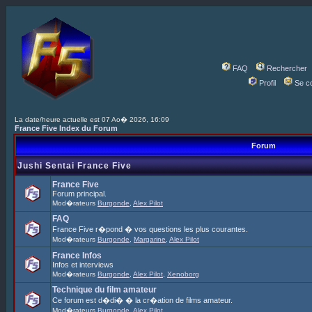
FAQ
Rechercher
Profil
Se c
La date/heure actuelle est 07 Ao� 2026, 16:09
France Five Index du Forum
Forum
Jushi Sentai France Five
France Five
Forum principal.
Mod�rateurs
Burgonde
,
Alex Pilot
FAQ
France Five r�pond � vos questions les plus courantes.
Mod�rateurs
Burgonde
,
Margarine
,
Alex Pilot
France Infos
Infos et interviews
Mod�rateurs
Burgonde
,
Alex Pilot
,
Xenoborg
Technique du film amateur
Ce forum est d�di� � la cr�ation de films amateur.
Mod�rateurs
Burgonde
,
Alex Pilot