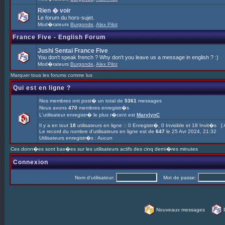
Rien � voir
Le forum du hors-sujet.
Mod�rateurs
Burgonde
,
Alex Pilot
France Five - English Forum
Jushi Sentai France Five
You don't speak french ? Why don't you leave us a message in english ? :)
Mod�rateurs
Burgonde
,
Alex Pilot
Marquer tous les forums comme lus
Qui est en ligne ?
Nos membres ont post� un total de
5361
messages
Nous avons
470
membres enregistr�s
L'utilisateur enregistr� le plus r�cent est
MarylynC
Il y a en tout
18
utilisateurs en ligne :: 0 Enregistr�, 0 Invisible et 18 Invit�s [
Le record du nombre d'utilisateurs en ligne est de
647
le 25 Avr 2024, 21:32
Utilisateurs enregistr�s : Aucun
Ces donn�es sont bas�es sur les utilisateurs actifs des cinq derni�res minutes
Connexion
Nom d'utilisateur:
Mot de passe:
Nouveaux messages