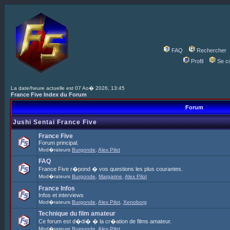
FAQ
Rechercher
Profil
Se c
La date/heure actuelle est 07 Ao� 2026, 13:45
France Five Index du Forum
Forum
Jushi Sentai France Five
France Five
Forum principal.
Mod�rateurs
Burgonde
,
Alex Pilot
FAQ
France Five r�pond � vos questions les plus courantes.
Mod�rateurs
Burgonde
,
Margarine
,
Alex Pilot
France Infos
Infos et interviews
Mod�rateurs
Burgonde
,
Alex Pilot
,
Xenoborg
Technique du film amateur
Ce forum est d�di� � la cr�ation de films amateur.
Mod�rateurs
Burgonde
,
Alex Pilot