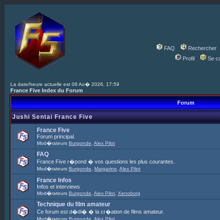
FAQ
Rechercher
Profil
Se c
La date/heure actuelle est 08 Ao� 2026, 17:59
France Five Index du Forum
Forum
Jushi Sentai France Five
France Five
Forum principal.
Mod�rateurs
Burgonde
,
Alex Pilot
FAQ
France Five r�pond � vos questions les plus courantes.
Mod�rateurs
Burgonde
,
Margarine
,
Alex Pilot
France Infos
Infos et interviews
Mod�rateurs
Burgonde
,
Alex Pilot
,
Xenoborg
Technique du film amateur
Ce forum est d�di� � la cr�ation de films amateur.
Mod�rateurs
Burgonde
,
Alex Pilot