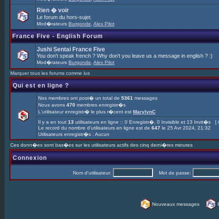
Rien � voir
Le forum du hors-sujet.
Mod�rateurs
Burgonde
,
Alex Pilot
France Five - English Forum
Jushi Sentai France Five
You don't speak french ? Why don't you leave us a message in english ? :)
Mod�rateurs
Burgonde
,
Alex Pilot
Marquer tous les forums comme lus
Qui est en ligne ?
Nos membres ont post� un total de
5361
messages
Nous avons
470
membres enregistr�s
L'utilisateur enregistr� le plus r�cent est
MarylynC
Il y a en tout
13
utilisateurs en ligne :: 0 Enregistr�, 0 Invisible et 13 Invit�s [
Le record du nombre d'utilisateurs en ligne est de
647
le 25 Avr 2024, 21:32
Utilisateurs enregistr�s : Aucun
Ces donn�es sont bas�es sur les utilisateurs actifs des cinq derni�res minutes
Connexion
Nom d'utilisateur:
Mot de passe:
Nouveaux messages