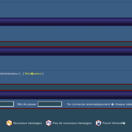
Administrateur
] [
Mod�rateur
]
Mot de passe:
Se connecter automatiquement � chaque visi
Nouveaux messages
Pas de nouveaux messages
Forum Verrouill�