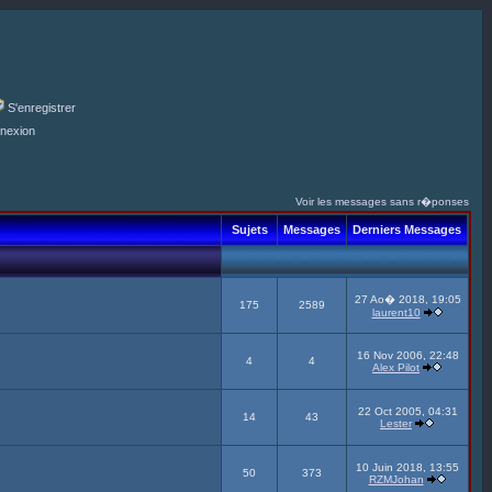
S'enregistrer
nexion
Voir les messages sans r�ponses
Sujets
Messages
Derniers Messages
27 Ao� 2018, 19:05
175
2589
laurent10
16 Nov 2006, 22:48
4
4
Alex Pilot
22 Oct 2005, 04:31
14
43
Lester
10 Juin 2018, 13:55
50
373
RZMJohan