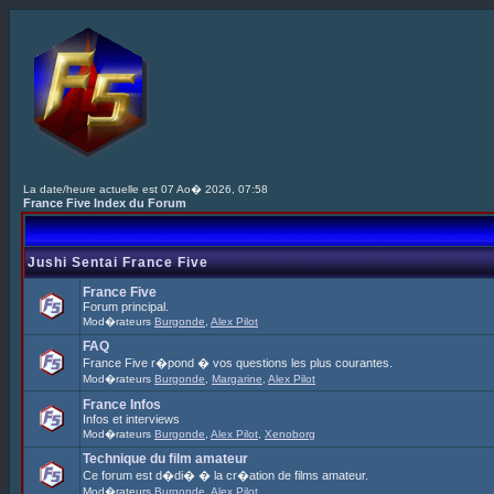
La date/heure actuelle est 07 Ao� 2026, 07:58
France Five Index du Forum
Jushi Sentai France Five
France Five
Forum principal.
Mod�rateurs
Burgonde
,
Alex Pilot
FAQ
France Five r�pond � vos questions les plus courantes.
Mod�rateurs
Burgonde
,
Margarine
,
Alex Pilot
France Infos
Infos et interviews
Mod�rateurs
Burgonde
,
Alex Pilot
,
Xenoborg
Technique du film amateur
Ce forum est d�di� � la cr�ation de films amateur.
Mod�rateurs
Burgonde
,
Alex Pilot