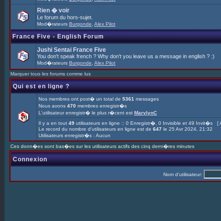
Rien � voir
Le forum du hors-sujet.
Mod�rateurs
Burgonde
,
Alex Pilot
France Five - English Forum
Jushi Sentai France Five
You don't speak french ? Why don't you leave us a message in english ? :)
Mod�rateurs
Burgonde
,
Alex Pilot
Marquer tous les forums comme lus
Qui est en ligne ?
Nos membres ont post� un total de
5361
messages
Nous avons
470
membres enregistr�s
L'utilisateur enregistr� le plus r�cent est
MarylynC
Il y a en tout
49
utilisateurs en ligne :: 0 Enregistr�, 0 Invisible et 49 Invit�s [
Le record du nombre d'utilisateurs en ligne est de
647
le 25 Avr 2024, 21:32
Utilisateurs enregistr�s : Aucun
Ces donn�es sont bas�es sur les utilisateurs actifs des cinq derni�res minutes
Connexion
Nom d'utilisateur: