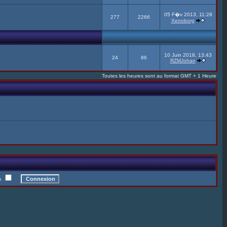
05 F�v 2013, 11:28
277
2266
Xenoborg
10 Juin 2018, 13:43
24
86
RZMJohan
Toutes les heures sont au format GMT + 1 Heure
te