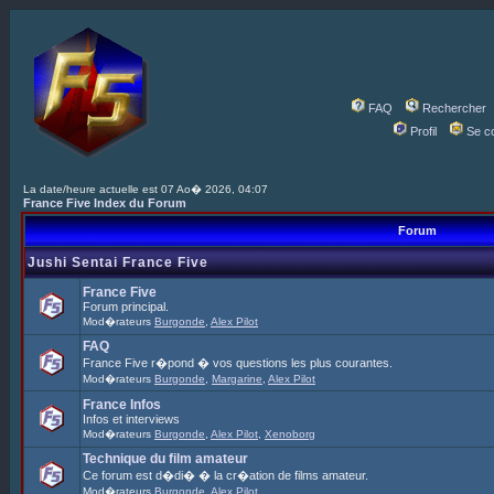
FAQ
Rechercher
Profil
Se c
La date/heure actuelle est 07 Ao� 2026, 04:07
France Five Index du Forum
Forum
Jushi Sentai France Five
France Five
Forum principal.
Mod�rateurs
Burgonde
,
Alex Pilot
FAQ
France Five r�pond � vos questions les plus courantes.
Mod�rateurs
Burgonde
,
Margarine
,
Alex Pilot
France Infos
Infos et interviews
Mod�rateurs
Burgonde
,
Alex Pilot
,
Xenoborg
Technique du film amateur
Ce forum est d�di� � la cr�ation de films amateur.
Mod�rateurs
Burgonde
,
Alex Pilot