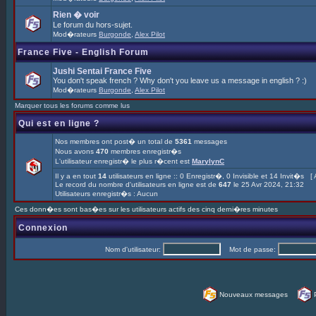
Rien � voir
Le forum du hors-sujet.
Mod�rateurs
Burgonde
,
Alex Pilot
France Five - English Forum
Jushi Sentai France Five
You don't speak french ? Why don't you leave us a message in english ? :)
Mod�rateurs
Burgonde
,
Alex Pilot
Marquer tous les forums comme lus
Qui est en ligne ?
Nos membres ont post� un total de
5361
messages
Nous avons
470
membres enregistr�s
L'utilisateur enregistr� le plus r�cent est
MarylynC
Il y a en tout
14
utilisateurs en ligne :: 0 Enregistr�, 0 Invisible et 14 Invit�s [
Le record du nombre d'utilisateurs en ligne est de
647
le 25 Avr 2024, 21:32
Utilisateurs enregistr�s : Aucun
Ces donn�es sont bas�es sur les utilisateurs actifs des cinq derni�res minutes
Connexion
Nom d'utilisateur:
Mot de passe:
Nouveaux messages