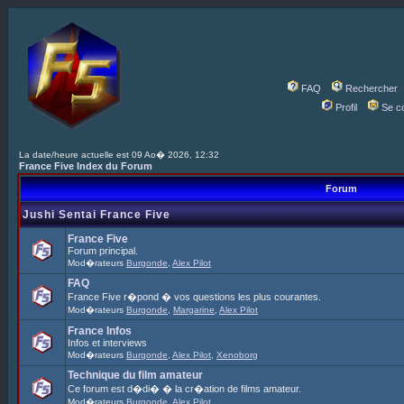
FAQ
Rechercher
Profil
Se c
La date/heure actuelle est 09 Ao� 2026, 12:32
France Five Index du Forum
Forum
Jushi Sentai France Five
France Five
Forum principal.
Mod�rateurs
Burgonde
,
Alex Pilot
FAQ
France Five r�pond � vos questions les plus courantes.
Mod�rateurs
Burgonde
,
Margarine
,
Alex Pilot
France Infos
Infos et interviews
Mod�rateurs
Burgonde
,
Alex Pilot
,
Xenoborg
Technique du film amateur
Ce forum est d�di� � la cr�ation de films amateur.
Mod�rateurs
Burgonde
,
Alex Pilot