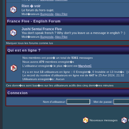
Rien � voir
Le forum du hors-sujet.
Mod�rateurs
Burgonde
,
Alex Pilot
France Five - English Forum
Jushi Sentai France Five
You don't speak french ? Why don't you leave us a message in english ? :)
Mod�rateurs
Burgonde
,
Alex Pilot
Marquer tous les forums comme lus
Qui est en ligne ?
Nos membres ont post� un total de
5361
messages
Nous avons
470
membres enregistr�s
L'utilisateur enregistr� le plus r�cent est
MarylynC
Il y a en tout
13
utilisateurs en ligne :: 0 Enregistr�, 0 Invisible et 13 Invit�s [
Le record du nombre d'utilisateurs en ligne est de
647
le 25 Avr 2024, 21:32
Utilisateurs enregistr�s : Aucun
Ces donn�es sont bas�es sur les utilisateurs actifs des cinq derni�res minutes
Connexion
Nom d'utilisateur:
Mot de passe:
Nouveaux messages