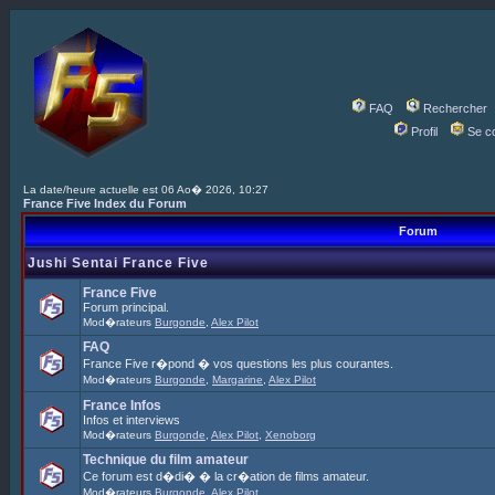
FAQ
Rechercher
Profil
Se c
La date/heure actuelle est 06 Ao� 2026, 10:27
France Five Index du Forum
Forum
Jushi Sentai France Five
France Five
Forum principal.
Mod�rateurs
Burgonde
,
Alex Pilot
FAQ
France Five r�pond � vos questions les plus courantes.
Mod�rateurs
Burgonde
,
Margarine
,
Alex Pilot
France Infos
Infos et interviews
Mod�rateurs
Burgonde
,
Alex Pilot
,
Xenoborg
Technique du film amateur
Ce forum est d�di� � la cr�ation de films amateur.
Mod�rateurs
Burgonde
,
Alex Pilot