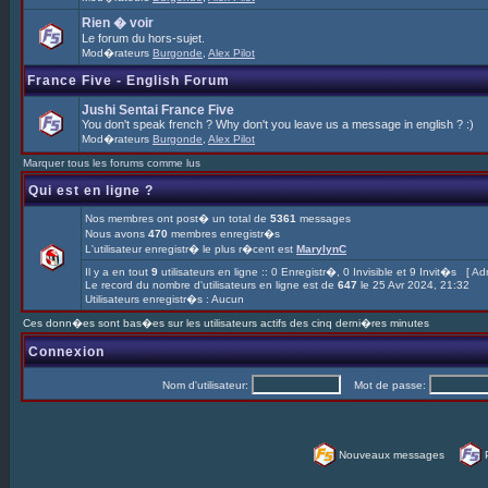
Rien � voir
Le forum du hors-sujet.
Mod�rateurs
Burgonde
,
Alex Pilot
France Five - English Forum
Jushi Sentai France Five
You don't speak french ? Why don't you leave us a message in english ? :)
Mod�rateurs
Burgonde
,
Alex Pilot
Marquer tous les forums comme lus
Qui est en ligne ?
Nos membres ont post� un total de
5361
messages
Nous avons
470
membres enregistr�s
L'utilisateur enregistr� le plus r�cent est
MarylynC
Il y a en tout
9
utilisateurs en ligne :: 0 Enregistr�, 0 Invisible et 9 Invit�s [
Adm
Le record du nombre d'utilisateurs en ligne est de
647
le 25 Avr 2024, 21:32
Utilisateurs enregistr�s : Aucun
Ces donn�es sont bas�es sur les utilisateurs actifs des cinq derni�res minutes
Connexion
Nom d'utilisateur:
Mot de passe:
Nouveaux messages