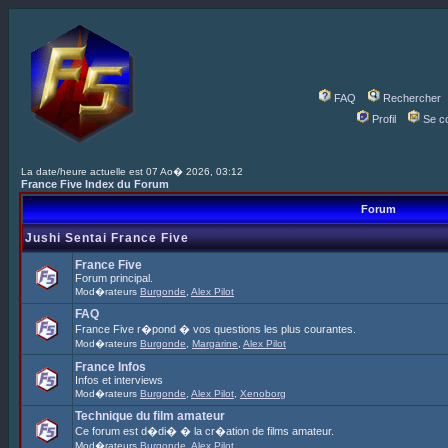
FAQ
Rechercher
Profil
Se c
La date/heure actuelle est 07 Ao� 2026, 03:12
France Five Index du Forum
Forum
Jushi Sentai France Five
France Five
Forum principal.
Mod�rateurs
Burgonde
,
Alex Pilot
FAQ
France Five r�pond � vos questions les plus courantes.
Mod�rateurs
Burgonde
,
Margarine
,
Alex Pilot
France Infos
Infos et interviews
Mod�rateurs
Burgonde
,
Alex Pilot
,
Xenoborg
Technique du film amateur
Ce forum est d�di� � la cr�ation de films amateur.
Mod�rateurs
Burgonde
,
Alex Pilot