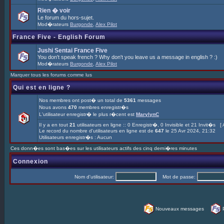
Rien � voir
Le forum du hors-sujet.
Mod�rateurs
Burgonde
,
Alex Pilot
France Five - English Forum
Jushi Sentai France Five
You don't speak french ? Why don't you leave us a message in english ? :)
Mod�rateurs
Burgonde
,
Alex Pilot
Marquer tous les forums comme lus
Qui est en ligne ?
Nos membres ont post� un total de
5361
messages
Nous avons
470
membres enregistr�s
L'utilisateur enregistr� le plus r�cent est
MarylynC
Il y a en tout
21
utilisateurs en ligne :: 0 Enregistr�, 0 Invisible et 21 Invit�s [
Le record du nombre d'utilisateurs en ligne est de
647
le 25 Avr 2024, 21:32
Utilisateurs enregistr�s : Aucun
Ces donn�es sont bas�es sur les utilisateurs actifs des cinq derni�res minutes
Connexion
Nom d'utilisateur:
Mot de passe:
Nouveaux messages