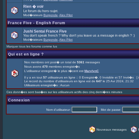
Rien � voir
Le forum du hors-sujet.
Mod�rateurs
Burgonde
,
Alex Pilot
France Five - English Forum
Jushi Sentai France Five
You don't speak french ? Why don't you leave us a message in english ? :)
Mod�rateurs
Burgonde
,
Alex Pilot
Marquer tous les forums comme lus
Qui est en ligne ?
Nos membres ont post� un total de
5361
messages
Nous avons
470
membres enregistr�s
L'utilisateur enregistr� le plus r�cent est
MarylynC
Il y a en tout
57
utilisateurs en ligne :: 0 Enregistr�, 0 Invisible et 57 Invit�s [
Le record du nombre d'utilisateurs en ligne est de
647
le 25 Avr 2024, 21:32
Utilisateurs enregistr�s : Aucun
Ces donn�es sont bas�es sur les utilisateurs actifs des cinq derni�res minutes
Connexion
Nom d'utilisateur:
Mot de passe:
Nouveaux messages