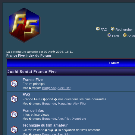
FAQ
Rechercher
Profil
Se c
La date/heure actuelle est 07 Ao� 2026, 16:11
France Five Index du Forum
Forum
Jushi Sentai France Five
France Five
Forum principal.
Mod�rateurs
Burgonde
,
Alex Pilot
FAQ
France Five r�pond � vos questions les plus courantes.
Mod�rateurs
Burgonde
,
Margarine
,
Alex Pilot
France Infos
Infos et interviews
Mod�rateurs
Burgonde
,
Alex Pilot
,
Xenoborg
Technique du film amateur
Ce forum est d�di� � la cr�ation de films amateur.
Mod�rateurs
Burgonde
,
Alex Pilot