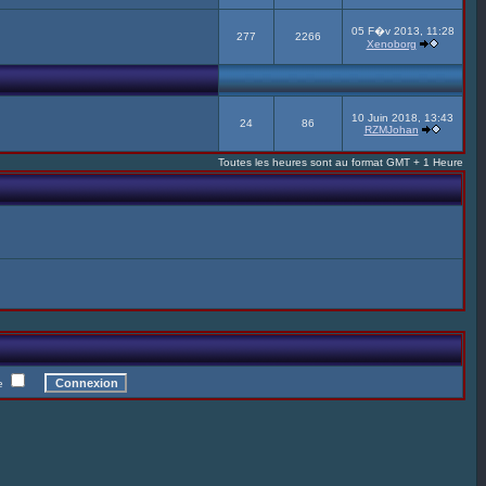
05 F�v 2013, 11:28
277
2266
Xenoborg
10 Juin 2018, 13:43
24
86
RZMJohan
Toutes les heures sont au format GMT + 1 Heure
te