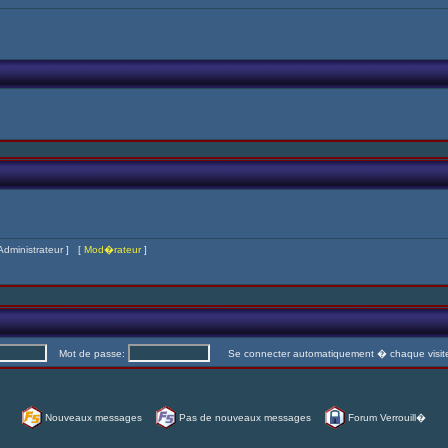
Administrateur
] [
Mod�rateur
]
Mot de passe:
Se connecter automatiquement � chaque visi
Nouveaux messages
Pas de nouveaux messages
Forum Verrouill�