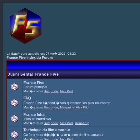
La date/heure actuelle est 07 Ao� 2026, 03:23
France Five Index du Forum
Jushi Sentai France Five
France Five
Forum principal.
Mod�rateurs
Burgonde
,
Alex Pilot
FAQ
France Five r�pond � vos questions les plus courantes.
Mod�rateurs
Burgonde
,
Margarine
,
Alex Pilot
France Infos
Infos et interviews
Mod�rateurs
Burgonde
,
Alex Pilot
,
Xenoborg
Technique du film amateur
Ce forum est d�di� � la cr�ation de films amateur.
Mod�rateurs
Burgonde
,
Alex Pilot