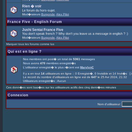
Rien � voir
Le forum du hors-sujet.
Mod�rateurs
Burgonde
,
Alex Pilot
France Five - English Forum
Jushi Sentai France Five
You don't speak french ? Why don't you leave us a message in english ? :)
Mod�rateurs
Burgonde
,
Alex Pilot
Marquer tous les forums comme lus
Qui est en ligne ?
Nos membres ont post� un total de
5361
messages
Nous avons
470
membres enregistr�s
L'utilisateur enregistr� le plus r�cent est
MarylynC
Il y a en tout
14
utilisateurs en ligne :: 0 Enregistr�, 0 Invisible et 14 Invit�s [
Le record du nombre d'utilisateurs en ligne est de
647
le 25 Avr 2024, 21:32
Utilisateurs enregistr�s : Aucun
Ces donn�es sont bas�es sur les utilisateurs actifs des cinq derni�res minutes
Connexion
Nom d'utilisateur: