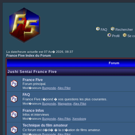
FAQ
Rechercher
Profil
Se c
La date/heure actuelle est 07 Ao� 2026, 08:37
France Five Index du Forum
Forum
Jushi Sentai France Five
France Five
Forum principal.
Mod�rateurs
Burgonde
,
Alex Pilot
FAQ
France Five r�pond � vos questions les plus courantes.
Mod�rateurs
Burgonde
,
Margarine
,
Alex Pilot
France Infos
Infos et interviews
Mod�rateurs
Burgonde
,
Alex Pilot
,
Xenoborg
Technique du film amateur
Ce forum est d�di� � la cr�ation de films amateur.
Mod�rateurs
Burgonde
,
Alex Pilot