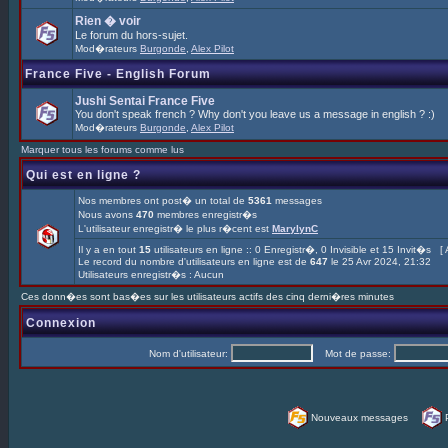
Rien � voir
Le forum du hors-sujet.
Mod�rateurs
Burgonde
,
Alex Pilot
France Five - English Forum
Jushi Sentai France Five
You don't speak french ? Why don't you leave us a message in english ? :)
Mod�rateurs
Burgonde
,
Alex Pilot
Marquer tous les forums comme lus
Qui est en ligne ?
Nos membres ont post� un total de
5361
messages
Nous avons
470
membres enregistr�s
L'utilisateur enregistr� le plus r�cent est
MarylynC
Il y a en tout
15
utilisateurs en ligne :: 0 Enregistr�, 0 Invisible et 15 Invit�s [
Le record du nombre d'utilisateurs en ligne est de
647
le 25 Avr 2024, 21:32
Utilisateurs enregistr�s : Aucun
Ces donn�es sont bas�es sur les utilisateurs actifs des cinq derni�res minutes
Connexion
Nom d'utilisateur:
Mot de passe:
Nouveaux messages